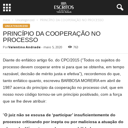
Início
Uncategorized
PRINCÍPIO DA COOPERAÇÃO NO PROCESSO
UNCATEGORIZED
PRINCÍPIO DA COOPERAÇÃO NO
PROCESSO
Por
Valentino Andrade
-
maio 5, 2020
763
Diante do enfático artigo 6o. do CPC/2015 (“Todos os sujeitos do
processo devem cooperar entre si para que se obtenha, em tempo
razoável, decisão de mérito justa e efetiva”), recordemos do que,
tanto enfático quanto, escreveu BARBOSA MOREIRA em abril de
1987 acerca do princípio da cooperação no processo civil, que em
nosso novo código tornou-se um princípio positivado, com a força
que se lhe deve atribuir:
“
O juiz não se escusa de ‘participar’ insuficientemente do
processo criticando por inepta ou por maliciosa a atuação do