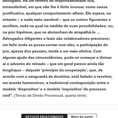
advogado. Há um terreno de responsabilidade sua,
intransferível, em que não lhe é lícito invocar, como causa
justificativa, qualquer comportamento alheio. Ele espera, no
entanto – e nada mais razoável – que os outros figurantes o
auxiliem, cada na qual na medida de suas possibilidades; ou,
na pior hipótese, que se abstenham de atrapalhá-lo …
Advogados diligentes e leais são colaboradores preciosos;
em feito onde se possa contar com eles, a participação do
juiz, apesar dos pesares, tende a ser mais efetiva. Com
alguma ajuda das circunstâncias, pode-se começar a divisar
aí o advento do reinado – que em geral parece ainda tão
longínquo – daquele ‘princípio da cooperação’, que, de
acordo com a vanguarda da doutrina, está fadado a resolver,
em acorde harmonioso, a tradicional contraposição entre o
modelo ‘dispositivo’ e o modelo ‘inquisitivo’ do processo
civil”.
(Temas de Direito Processual, quarta série).
ARTIGOS RELACIONADOS
Mais do autor