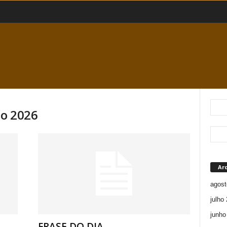
ço 2026
Ar
agost
julho
junho
FRASE DO DIA