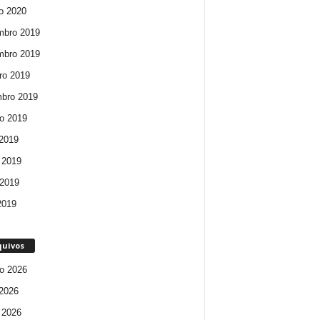
ro 2020
mbro 2019
mbro 2019
ro 2019
bro 2019
o 2019
 2019
 2019
2019
 2019
quivos
o 2026
 2026
 2026