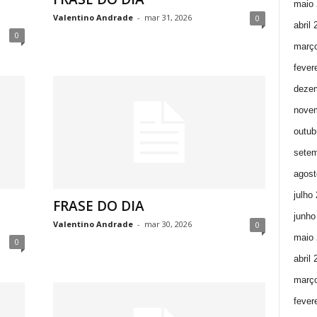
maio 
Valentino Andrade
-
mar 31, 2026
0
abril
0
març
fever
deze
nove
outub
setem
agost
julho
FRASE DO DIA
junho
Valentino Andrade
-
mar 30, 2026
0
maio 
0
abril
març
fever