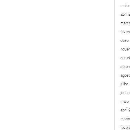
maio 
abril
març
fever
deze
nove
outub
setem
agost
julho
junho
maio 
abril
març
fever