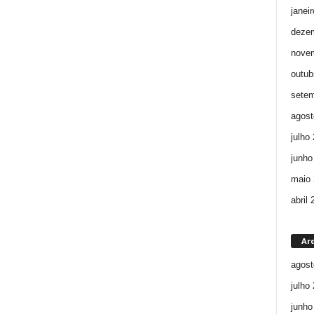
janei
deze
nove
outub
setem
agost
julho
junho
maio 
abril
Ar
agost
julho
junho