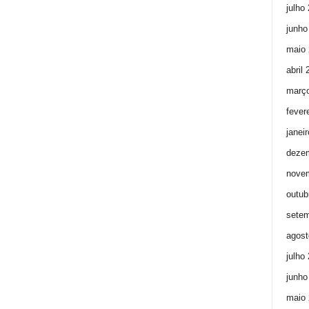
julho
junho
maio 
abril
març
fever
janei
deze
nove
outub
setem
agost
julho
junho
maio 