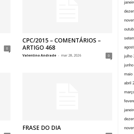
janei
deze
nove
outub
setem
CPC/2015 – COMENTÁRIOS –
ARTIGO 468
agost
0
Valentino Andrade
-
mar 28, 2026
0
julho
junho
maio 
abril
març
fever
janei
deze
FRASE DO DIA
nove