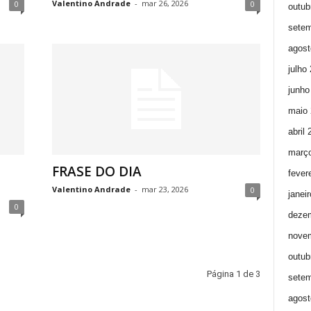
Valentino Andrade
-
mar 26, 2026
0
0
outub
setem
agost
julho
junho
maio 
abril
març
FRASE DO DIA
fever
Valentino Andrade
-
mar 23, 2026
0
janei
0
deze
nove
outub
Página 1 de 3
setem
agost