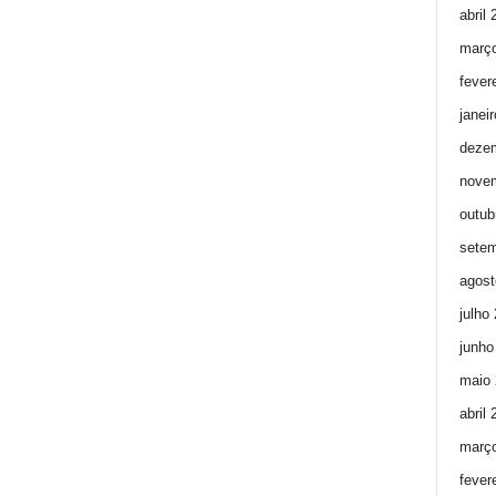
abril
març
fever
janei
deze
nove
outub
setem
agost
julho
junho
maio 
abril
març
fever