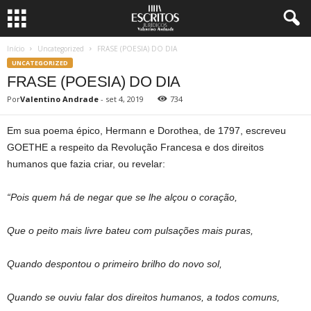
Início
Uncategorized
FRASE (POESIA) DO DIA
UNCATEGORIZED
FRASE (POESIA) DO DIA
Por
Valentino Andrade
-
set 4, 2019
734
Em sua poema épico, Hermann e Dorothea, de 1797, escreveu
GOETHE a respeito da Revolução Francesa e dos direitos
humanos que fazia criar, ou revelar:
“Pois quem há de negar que se lhe alçou o coração,
Que o peito mais livre bateu com pulsações mais puras,
Quando despontou o primeiro brilho do novo sol,
Quando se ouviu falar dos direitos humanos, a todos comuns,