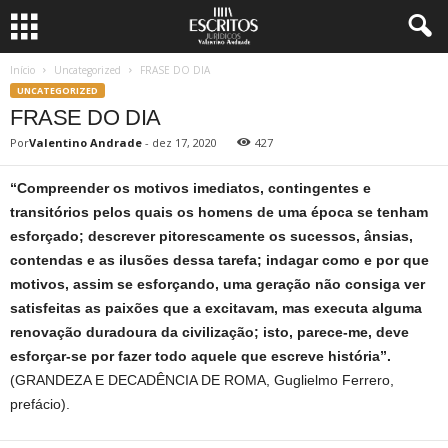
Início
Uncategorized
FRASE DO DIA
UNCATEGORIZED
FRASE DO DIA
Por
Valentino Andrade
-
dez 17, 2020
427
“Compreender os motivos imediatos, contingentes e
transitórios pelos quais os homens de uma época se tenham
esforçado; descrever pitorescamente os sucessos, ânsias,
contendas e as ilusões dessa tarefa; indagar como e por que
motivos, assim se esforçando, uma geração não consiga ver
satisfeitas as paixões que a excitavam, mas executa alguma
renovação duradoura da civilização; isto, parece-me, deve
esforçar-se por fazer todo aquele que escreve história”.
(GRANDEZA E DECADÊNCIA DE ROMA, Guglielmo Ferrero,
prefácio).