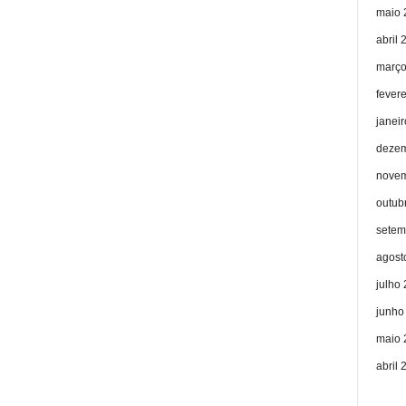
maio 
abril 
março
fever
janei
dezem
novem
outub
setem
agost
julho
junho
maio 
abril 