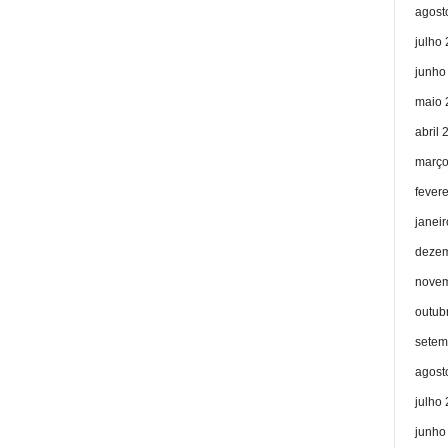
agost
julho
junho
maio 
abril 
março
fever
janei
dezem
novem
outub
setem
agost
julho
junho