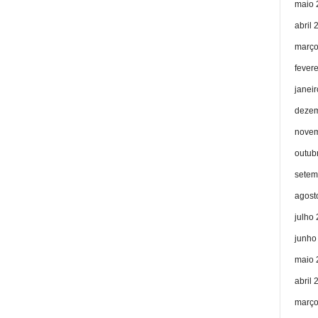
maio 
abril 
março
fever
janei
dezem
novem
outub
setem
agost
julho
junho
maio 
abril 
março