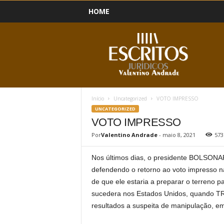
HOME
B
l
o
g
Início
Uncategorized
VOTO IMPRESSO
UNCATEGORIZED
VOTO IMPRESSO
Por
Valentino Andrade
-
maio 8, 2021
573
Nos últimos dias, o presidente BOLSONAR
defendendo o retorno ao voto impresso n
de que ele estaria a preparar o terreno p
sucedera nos Estados Unidos, quando TR
resultados a suspeita de manipulação, em