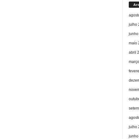
Ar
agost
julho
junho
maio 
abril 
março
fever
dezem
novem
outub
setem
agost
julho
junho