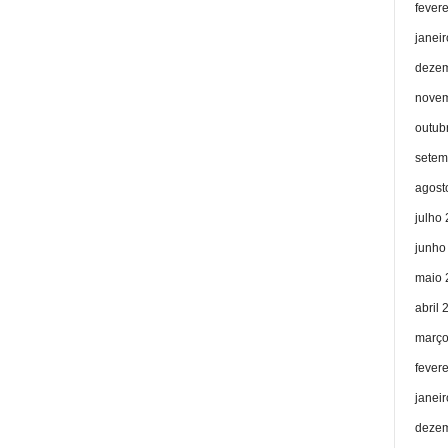
fever
janei
dezem
novem
outub
setem
agost
julho
junho
maio 
abril 
março
fever
janei
dezem