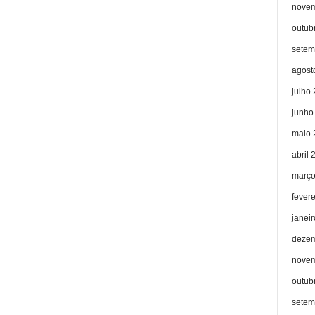
novem
outub
setem
agost
julho
junho
maio 
abril 
março
fever
janei
dezem
novem
outub
setem