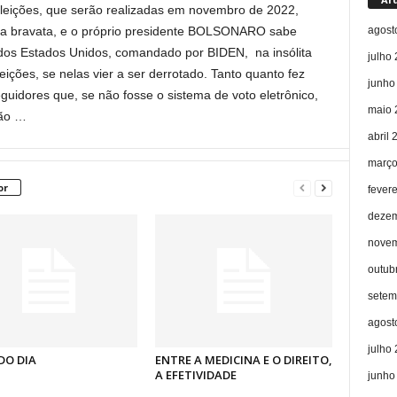
leições, que serão realizadas em novembro de 2022,
agost
 uma bravata, e o próprio presidente BOLSONARO sabe
 dos Estados Unidos, comandado por BIDEN, na insólita
julho
eições, se nelas vier a ser derrotado. Tanto quanto fez
junho
idores que, se não fosse o sistema de voto eletrônico,
maio 
rão …
abril 
março
or
fever
dezem
novem
outub
setem
agost
julho
DO DIA
ENTRE A MEDICINA E O DIREITO,
A EFETIVIDADE
junho