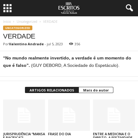
Início
Uncategorized
VERDADE
UNCATEGORIZED
VERDADE
Por
Valentino Andrade
-
jul 5, 2023
356
“No mundo realmente invertido, a verdade é um momento do
que é falso”.
(GUY DEBORD, A Sociedade do Espetáculo).
ARTIGOS RELACIONADOS
Mais do autor
JURISPRUDÊNCIA “MANSA
FRASE DO DIA
ENTRE A MEDICINA E O
E PACÍFICA”?
DIREITO, A EFETIVIDADE