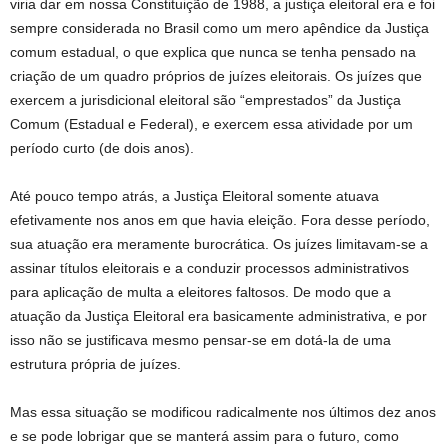
viria dar em nossa Constituição de 1988, a justiça eleitoral era e foi
sempre considerada no Brasil como um mero apêndice da Justiça
comum estadual, o que explica que nunca se tenha pensado na
criação de um quadro próprios de juízes eleitorais. Os juízes que
exercem a jurisdicional eleitoral são “emprestados” da Justiça
Comum (Estadual e Federal), e exercem essa atividade por um
período curto (de dois anos).
Até pouco tempo atrás, a Justiça Eleitoral somente atuava
efetivamente nos anos em que havia eleição. Fora desse período,
sua atuação era meramente burocrática. Os juízes limitavam-se a
assinar títulos eleitorais e a conduzir processos administrativos
para aplicação de multa a eleitores faltosos. De modo que a
atuação da Justiça Eleitoral era basicamente administrativa, e por
isso não se justificava mesmo pensar-se em dotá-la de uma
estrutura própria de juízes.
Mas essa situação se modificou radicalmente nos últimos dez anos
e se pode lobrigar que se manterá assim para o futuro, como