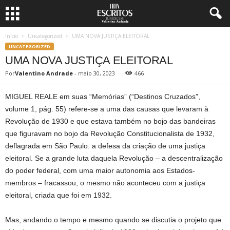
Início
Uncategorized
UMA NOVA JUSTIÇA ELEITORAL
UNCATEGORIZED
UMA NOVA JUSTIÇA ELEITORAL
Por
Valentino Andrade
-
maio 30, 2023
466
MIGUEL REALE em suas “Memórias” (“Destinos Cruzados”,
volume 1, pág. 55) refere-se a uma das causas que levaram à
Revolução de 1930 e que estava também no bojo das bandeiras
que figuravam no bojo da Revolução Constitucionalista de 1932,
deflagrada em São Paulo: a defesa da criação de uma justiça
eleitoral. Se a grande luta daquela Revolução – a descentralização
do poder federal, com uma maior autonomia aos Estados-
membros – fracassou, o mesmo não aconteceu com a justiça
eleitoral, criada que foi em 1932.
Mas, andando o tempo e mesmo quando se discutia o projeto que