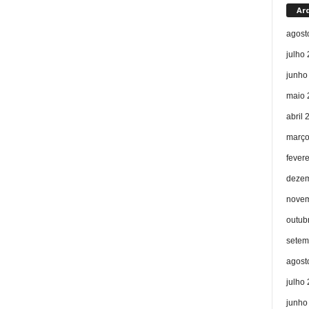
Ar
agost
julho
junho
maio 
abril 
março
fever
dezem
novem
outub
setem
agost
julho
junho