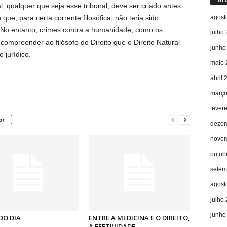
l, qualquer que seja esse tribunal, deve ser criado antes
agost
 que, para certa corrente filosófica, não teria sido
No entanto, crimes contra a humanidade, como os
julho
 compreender ao filósofo do Direito que o Direito Natural
junho
 jurídico.
maio 
abril 
março
fever
or
dezem
novem
outub
setem
agost
julho
junho
DO DIA
ENTRE A MEDICINA E O DIREITO,
A EFETIVIDADE