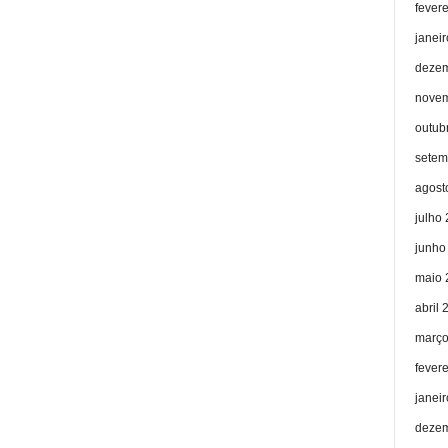
fever
janei
dezem
novem
outub
setem
agost
julho
junho
maio 
abril 
março
fever
janei
dezem