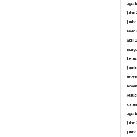
agost
julho
junho
maio 
abril 
março
fever
janei
dezem
novem
outub
setem
agost
julho
junho