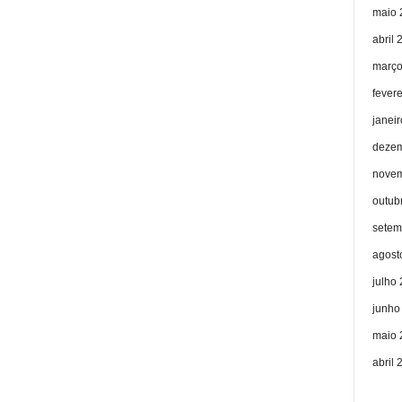
maio 
abril 
março
fever
janei
dezem
novem
outub
setem
agost
julho
junho
maio 
abril 