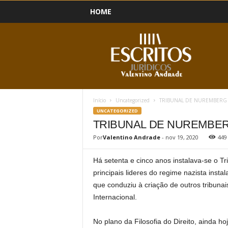
HOME
B
l
o
g
Início
Uncategorized
TRIBUNAL DE NUREMBERG
UNCATEGORIZED
TRIBUNAL DE NUREMBE
Por
Valentino Andrade
-
nov 19, 2020
449
Há setenta e cinco anos instalava-se o T
principais lideres do regime nazista insta
que conduziu à criação de outros tribunai
Internacional.
No plano da Filosofia do Direito, ainda hoj