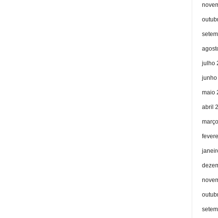
novem
outub
setem
agost
julho
junho
maio 
abril 
março
fever
janei
dezem
novem
outub
setem