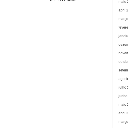
maio 
abril 
março
fever
janei
dezem
novem
outub
setem
agost
julho
junho
maio 
abril 
março