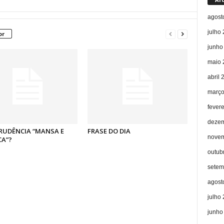
agost
julho
or
junho
maio 
abril 
março
fever
dezem
RUDÊNCIA “MANSA E
FRASE DO DIA
novem
CA”?
outub
setem
agost
julho
junho