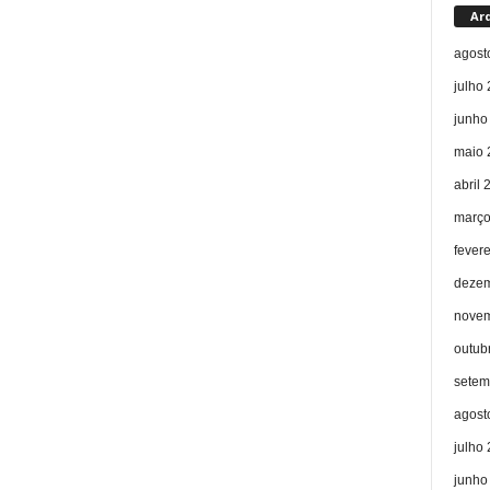
Ar
agost
julho
junho
maio 
abril 
março
fever
dezem
novem
outub
setem
agost
julho
junho