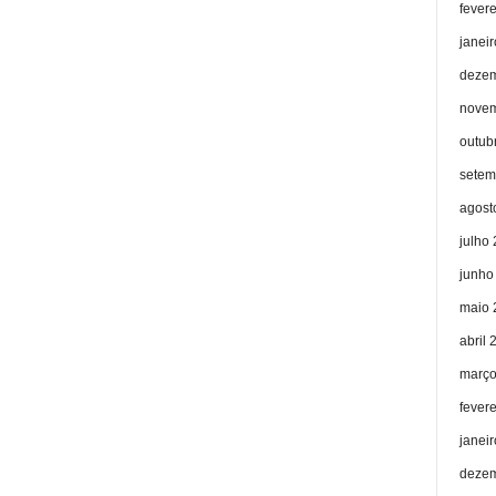
fever
janei
dezem
novem
outub
setem
agost
julho
junho
maio 
abril 
março
fever
janei
dezem