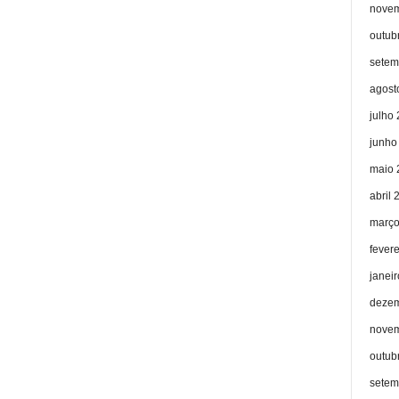
novem
outub
setem
agost
julho
junho
maio 
abril 
março
fever
janei
dezem
novem
outub
setem