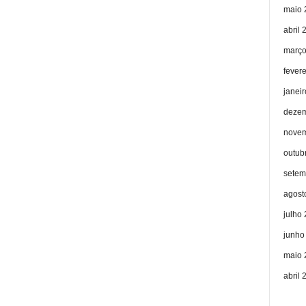
maio 
abril 
março
fever
janei
dezem
novem
outub
setem
agost
julho
junho
maio 
abril 