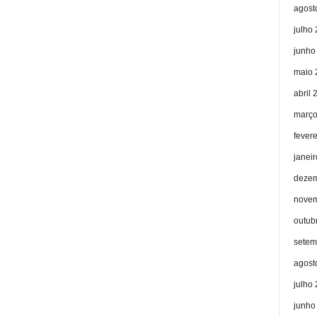
agost
julho
junho
maio 
abril 
março
fever
janei
dezem
novem
outub
setem
agost
julho
junho