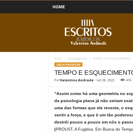
HOME
B
l
o
g
Início
Uncategorized
TEMPO E ESQUECIMENTO
UNCATEGORIZED
TEMPO E ESQUECIMENT
Por
Valentino Andrade
-
set 28, 2022
476
“Assim como há uma geometria no esp
da psicologia plana já não seriam exat
uma das formas que ele reveste, o e
sentir a força, e que é um tão podero
destrói pouco a pouco em nós o passa
(
PROUST, A Fugitiva, Em Busca do Tempo