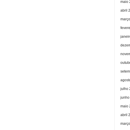
maio 
abril 
março
fever
janei
dezem
novem
outub
setem
agost
julho
junho
maio 
abril 
março