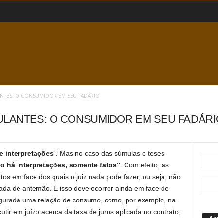
ANTES: O CONSUMIDOR EM SEU FADÁRIO
ULANTES: O CONSUMIDOR EM SEU FADÁRI
e interpretações
“. Mas no caso das súmulas e teses
o há interpretações, somente fatos”
. Com efeito, as
tos em face dos quais o juiz nada pode fazer, ou seja, não
 dada de antemão. E isso deve ocorrer ainda em face de
igurada uma relação de consumo, como, por exemplo, na
tir em juízo acerca da taxa de juros aplicada no contrato,
Ar