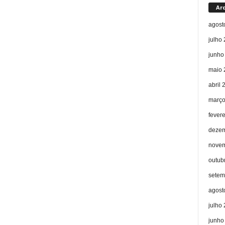
Ar
agost
julho
junho
maio 
abril 
março
fever
dezem
novem
outub
setem
agost
julho
junho