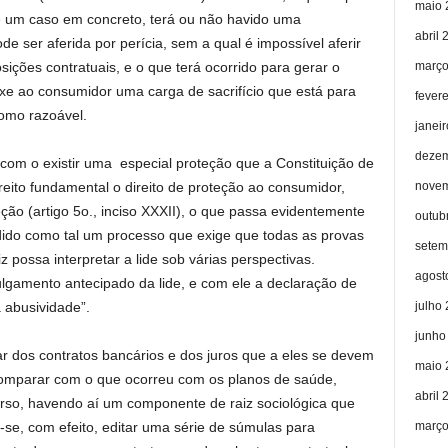
maio 
de um caso em concreto, terá ou não havido uma
abril 
 ser aferida por perícia, sem a qual é impossível aferir
março
osições contratuais, e o que terá ocorrido para gerar o
ouxe ao consumidor uma carga de sacrifício que está para
fever
como razoável.
janei
dezem
om o existir uma especial proteção que a Constituição de
novem
reito fundamental o direito de proteção ao consumidor,
ção (artigo 5o., inciso XXXII), o que passa evidentemente
outub
dido como tal um processo que exige que todas as provas
setem
 possa interpretar a lide sob várias perspectivas.
agost
lgamento antecipado da lide, e com ele a declaração de
julho
 abusividade”.
junho
ar dos contratos bancários e dos juros que a eles se devem
maio 
comparar com o que ocorreu com os planos de saúde,
abril 
erso, havendo aí um componente de raiz sociológica que
março
se, com efeito, editar uma série de súmulas para