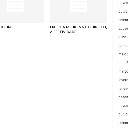
novem
outub
setem
DO DIA
ENTRE A MEDICINA E O DIREITO,
agost
A EFETIVIDADE
julho
junho
maio 
abril 
março
fever
janei
dezem
novem
outub
setem