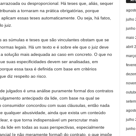
arrazoada ou desproporcional. Há teses que, aliás, sequer
agost
tribunais a tornaram na prática obrigatórias, porque
 aplicam essas teses automaticamente. Ou seja, há fatos,
julho
o juiz.
junho
maio 
as súmulas e teses que são vinculantes obstam que se
abril 
normas legais. Há um texto e é sobre ele que o juiz deve
ir a solução mais adequada ao caso em concreto. O que no
março
que suas especificidades devem ser analisadas, em
fever
 porque essa taxa é definida com base em critérios
dezem
ue diz respeito ao risco.
novem
e julgados é uma análise puramente formal dos contratos
outub
 julgamento antecipado da lide, com base na qual se
setem
e o consumidor concordou com suas cláusulas, então nada
agost
ste qualquer abusividade, ainda que exista um conteúdo
julho
ear, e que torna indispensável um perscrutar mais
a lide em todas as suas perspectivas, especialmente
junho
ancial (e não meramente formal) do contrato, o que impõe