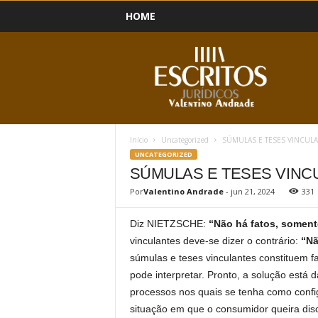
HOME
B
l
o
g
Início
Uncategorized
SÚMULAS E TESES VINCUL
UNCATEGORIZED
SÚMULAS E TESES VINC
Por
Valentino Andrade
-
jun 21, 2024
331
Diz NIETZSCHE:
“Não há fatos, soment
vinculantes deve-se dizer o contrário:
“Nã
súmulas e teses vinculantes constituem fa
pode interpretar. Pronto, a solução está
processos nos quais se tenha como conf
situação em que o consumidor queira discu