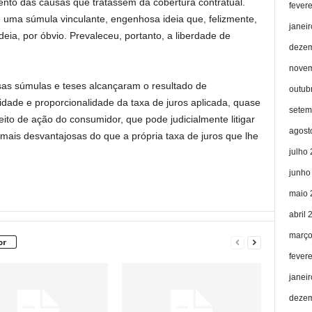
ento das causas que tratassem da cobertura contratual.
fever
uma súmula vinculante, engenhosa ideia que, felizmente,
janei
deia, por óbvio. Prevaleceu, portanto, a liberdade de
dezem
novem
sas súmulas e teses alcançaram o resultado de
outub
dade e proporcionalidade da taxa de juros aplicada, quase
setem
ireito de ação do consumidor, que pode judicialmente litigar
agost
ais desvantajosas do que a própria taxa de juros que lhe
julho
junho
maio 
abril 
março
or
fever
janei
dezem