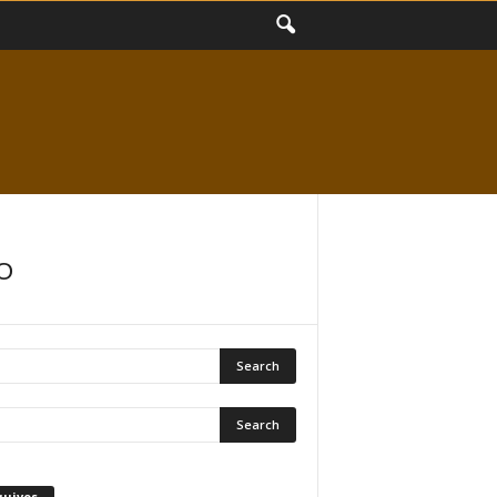
O
quivos