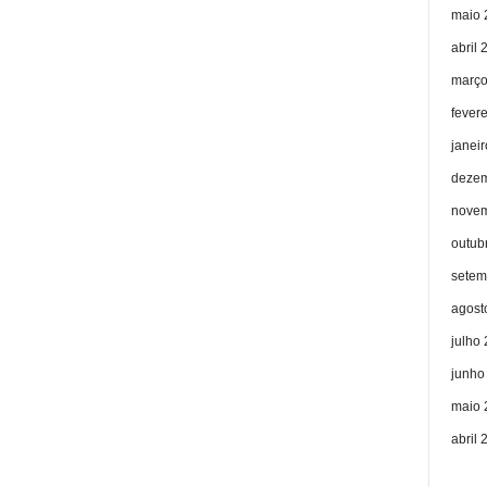
maio 
abril 
março
fever
janei
dezem
novem
outub
setem
agost
julho
junho
maio 
abril 