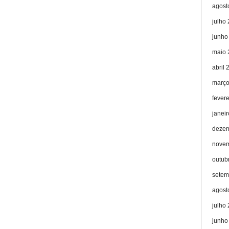
agost
julho
junho
maio 
abril 
março
fever
janei
dezem
novem
outub
setem
agost
julho
junho