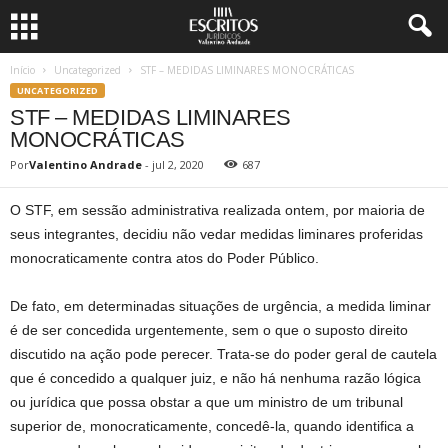
Início
Uncategorized
STF – MEDIDAS LIMINARES MONOCRÁTICAS
UNCATEGORIZED
STF – MEDIDAS LIMINARES
MONOCRÁTICAS
Por
Valentino Andrade
-
jul 2, 2020
687
O STF, em sessão administrativa realizada ontem, por maioria de
seus integrantes, decidiu não vedar medidas liminares proferidas
monocraticamente contra atos do Poder Público.
De fato, em determinadas situações de urgência, a medida liminar
é de ser concedida urgentemente, sem o que o suposto direito
discutido na ação pode perecer. Trata-se do poder geral de cautela
que é concedido a qualquer juiz, e não há nenhuma razão lógica
ou jurídica que possa obstar a que um ministro de um tribunal
superior de, monocraticamente, concedê-la, quando identifica a