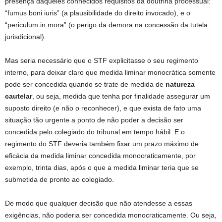
presença daqueles conhecidos requisitos da doutrina processual:
“fumus boni iuris” (a plausibilidade do direito invocado), e o
“periculum in mora” (o perigo da demora na concessão da tutela
jurisdicional).
Mas seria necessário que o STF explicitasse o seu regimento
interno, para deixar claro que medida liminar monocrática somente
pode ser concedida quando se trate de medida de
natureza
cautelar
, ou seja, medida que tenha por finalidade assegurar um
suposto direito (e não o reconhecer), e que exista de fato uma
situação tão urgente a ponto de não poder a decisão ser
concedida pelo colegiado do tribunal em tempo hábil. E o
regimento do STF deveria também fixar um prazo máximo de
eficácia da medida liminar concedida monocraticamente, por
exemplo, trinta dias, após o que a medida liminar teria que se
submetida de pronto ao colegiado.
De modo que qualquer decisão que não atendesse a essas
exigências, não poderia ser concedida monocraticamente. Ou seja,