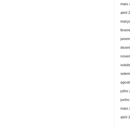
maio 
abril 
março
fever
janei
dezem
novem
outub
setem
agost
julho
junho
maio 
abril 