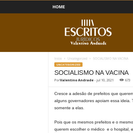
HOME
B
l
o
g
Início
Uncategorized
SOCIALISMO NA VACINA
UNCATEGORIZED
SOCIALISMO NA VACINA
Por
Valentino Andrade
-
jul 10, 2021
673
Cresce a adesão de prefeitos que querem 
alguns governadores apoiam essa ideia. 
somente a elas.
Pois que os mesmos prefeitos e o mesmo
querem escolher o médico e o hospital, 