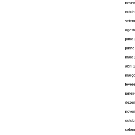
novem
outub
setem
agost
julho
junho
maio 
abril 
março
fever
janei
dezem
novem
outub
setem