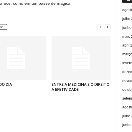
aparece, como em um passe de mágica.
agost
julho
or
junho
maio 
abril 
março
fever
dezem
novem
DO DIA
ENTRE A MEDICINA E O DIREITO,
A EFETIVIDADE
outub
setem
agost
julho
junho