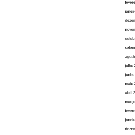
fever
janei
dezem
novem
outub
setem
agost
julho
junho
maio 
abril 
março
fever
janei
dezem