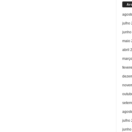
Ar
agost
julho
junho
maio 
abril 
março
fever
dezem
novem
outub
setem
agost
julho
junho