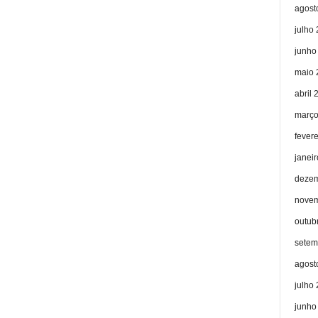
agost
julho
junho
maio 
abril 
março
fever
janei
dezem
novem
outub
setem
agost
julho
junho