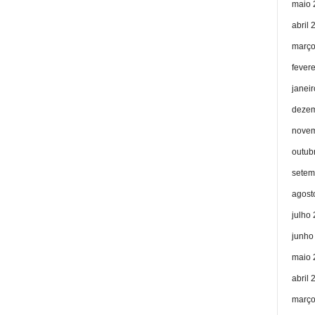
maio 
abril 
março
fever
janei
dezem
novem
outub
setem
agost
julho
junho
maio 
abril 
março