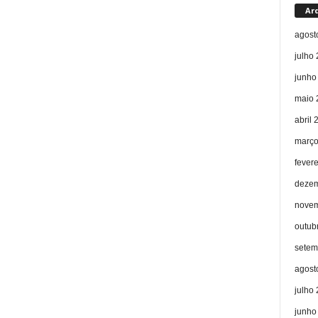
Ar
agost
julho
junho
maio 
abril 
março
fever
dezem
novem
outub
setem
agost
julho
junho