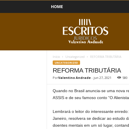
HOME
B
l
o
g
Início
Uncategorized
REFORMA TRIBUTÁRIA
UNCATEGORIZED
REFORMA TRIBUTÁRIA
Por
Valentino Andrade
-
jun 27, 2021
580
Quando no Brasil anuncia-se uma nova 
ASSIS e de seu famoso conto “O Alienista
Lembrará o leitor do interessante enredo
Janeiro, resolvera se dedicar ao estudo d
doentes mentais em um só lugar, contand