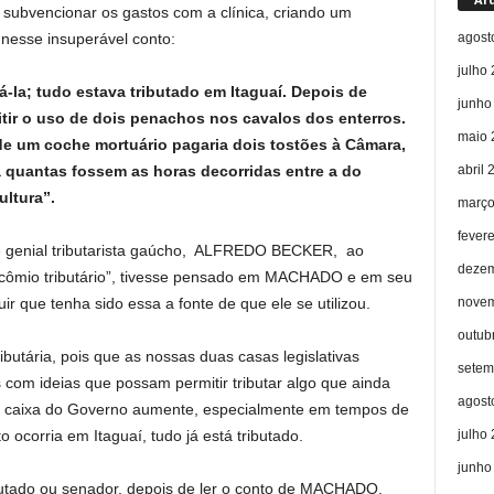
subvencionar os gastos com a clínica, criando um
agost
esse insuperável conto:
julho
á-la; tudo estava tributado em Itaguaí. Depois de
junho
tir o uso de dois penachos nos cavalos dos enterros.
maio 
 um coche mortuário pagaria dois tostões à Câmara,
abril 
a quantas fossem as horas decorridas entre a do
ultura”.
março
fever
 e genial tributarista gaúcho, ALFREDO BECKER, ao
dezem
icômio tributário”, tivesse pensado em MACHADO e em seu
novem
ir que tenha sido essa a fonte de que ele se utilizou.
outub
ibutária, pois que as nossas duas casas legislativas
setem
com ideias que possam permitir tributar algo que ainda
agost
 o caixa do Governo aumente, especialmente em tempos de
julho
ocorria em Itaguaí, tudo já está tributado.
junho
utado ou senador, depois de ler o conto de MACHADO,