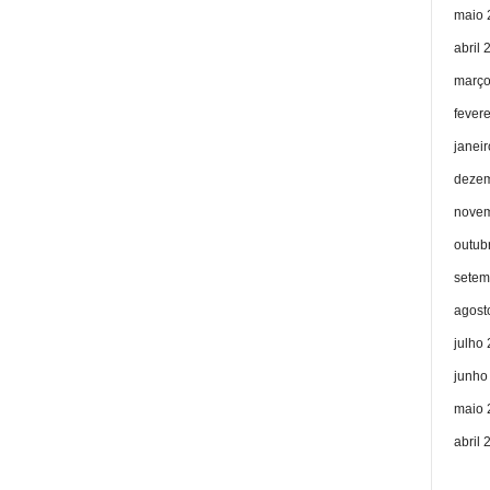
maio 
abril 
março
fever
janei
dezem
novem
outub
setem
agost
julho
junho
maio 
abril 