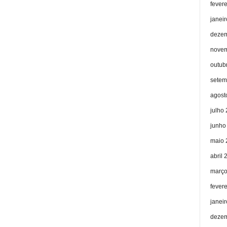
fever
janei
dezem
novem
outub
setem
agost
julho
junho
maio 
abril 
março
fever
janei
dezem