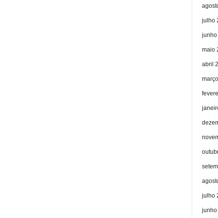
agost
julho
junho
maio 
abril 
março
fever
janei
dezem
novem
outub
setem
agost
julho
junho