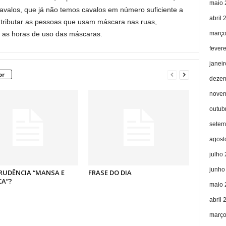
maio 
avalos, que já não temos cavalos em número suficiente a
abril 
 tributar as pessoas que usam máscara nas ruas,
março
 as horas de uso das máscaras.
fever
janei
or
dezem
novem
outub
setem
agost
julho
junho
RUDÊNCIA “MANSA E
FRASE DO DIA
CA”?
maio 
abril 
março