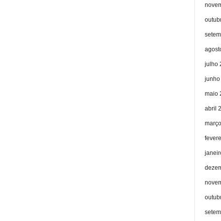
novem
outub
setem
agost
julho
junho
maio 
abril 
março
fever
janei
dezem
novem
outub
setem