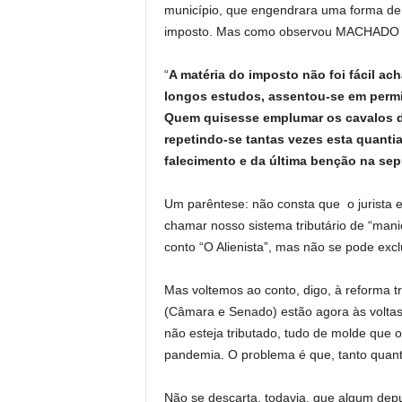
município, que engendrara uma forma de 
imposto. Mas como observou MACHADO n
“
A matéria do imposto não foi fácil ach
longos estudos, assentou-se em permi
Quem quisesse emplumar os cavalos de
repetindo-se tantas vezes esta quanti
falecimento e da última benção na sep
Um parêntese: não consta que o jurista
chamar nosso sistema tributário de “man
conto “O Alienista”, mas não se pode exclu
Mas voltemos ao conto, digo, à reforma tr
(Câmara e Senado) estão agora às voltas 
não esteja tributado, tudo de molde que
pandemia. O problema é que, tanto quanto 
Não se descarta, todavia, que algum dep