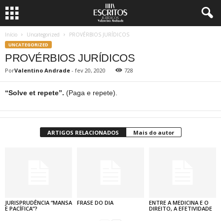
Início
Uncategorized
PROVÉRBIOS JURÍDICOS
UNCATEGORIZED
PROVÉRBIOS JURÍDICOS
Por
Valentino Andrade
-
fev 20, 2020
728
“Solve et repete”.
(Paga e repete).
ARTIGOS RELACIONADOS
Mais do autor
JURISPRUDÊNCIA “MANSA
FRASE DO DIA
ENTRE A MEDICINA E O
E PACÍFICA”?
DIREITO, A EFETIVIDADE