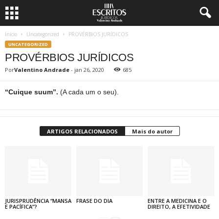
Início
Uncategorized
PROVÉRBIOS JURÍDICOS
UNCATEGORIZED
PROVÉRBIOS JURÍDICOS
Por
Valentino Andrade
-
jan 26, 2020
685
“Cuique suum”.
(A cada um o seu).
ARTIGOS RELACIONADOS
Mais do autor
JURISPRUDÊNCIA “MANSA
FRASE DO DIA
ENTRE A MEDICINA E O
E PACÍFICA”?
DIREITO, A EFETIVIDADE