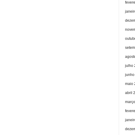
fever
janei
dezem
novem
outub
setem
agost
julho
junho
maio 
abril 
março
fever
janei
dezem