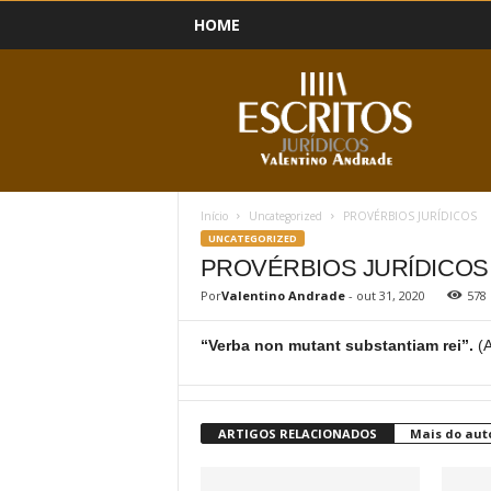
HOME
B
l
o
g
Início
Uncategorized
PROVÉRBIOS JURÍDICOS
UNCATEGORIZED
PROVÉRBIOS JURÍDICOS
Por
Valentino Andrade
-
out 31, 2020
578
“Verba non mutant substantiam rei”.
(
ARTIGOS RELACIONADOS
Mais do aut