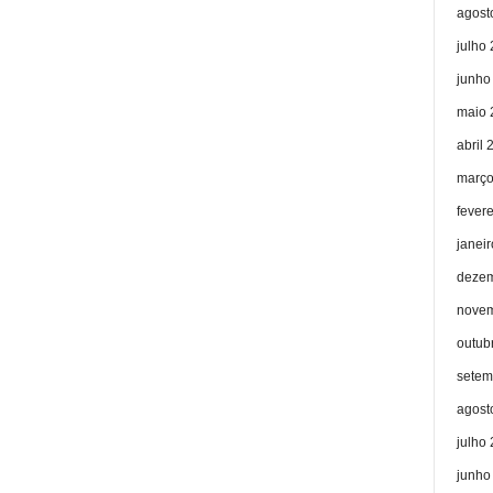
agost
julho
junho
maio 
abril 
março
fever
janei
dezem
novem
outub
setem
agost
julho
junho