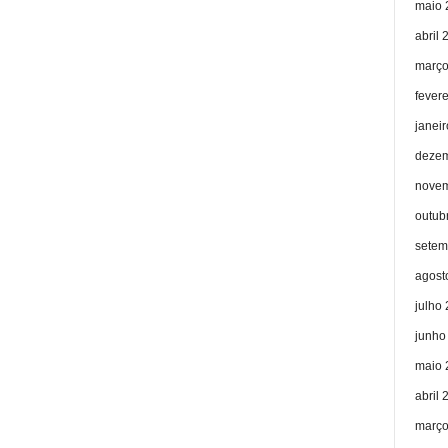
maio 
abril 
março
fever
janei
dezem
novem
outub
setem
agost
julho
junho
maio 
abril 
março