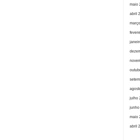
maio 
abril 
março
fever
janei
dezem
novem
outub
setem
agost
julho
junho
maio 
abril 