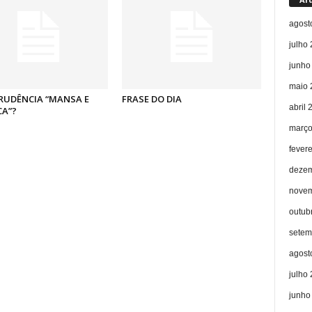
agost
julho
junho
maio 
RUDÊNCIA “MANSA E
FRASE DO DIA
abril 
CA”?
março
fever
dezem
novem
outub
setem
agost
julho
junho