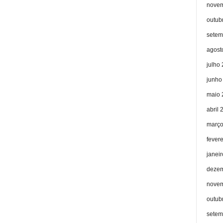
novem
outub
setem
agost
julho
junho
maio 
abril 
março
fever
janei
dezem
novem
outub
setem