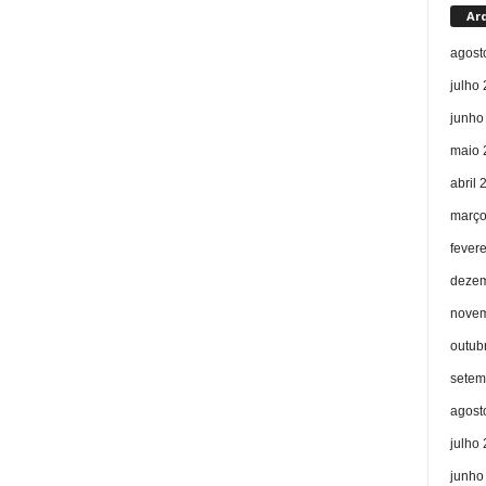
Ar
agost
julho
junho
maio 
abril 
março
fever
dezem
novem
outub
setem
agost
julho
junho