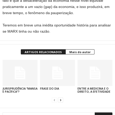
fato é que a desaceleração da economia nesse nível equivale
praticamente a um vazio (gap) da economia, e isso produzirá, em
breve tempo, o fenômeno da pauperização.
Teremos em breve uma inédita oportunidade história para analisar
se MARX tinha ou não razão.
ARTIGOS RELACIONADOS
Mais do autor
JURISPRUDÊNCIA “MANSA
FRASE DO DIA
ENTRE A MEDICINA E O
E PACÍFICA”?
DIREITO, A EFETIVIDADE