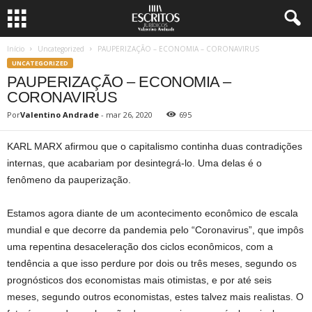
Início
Uncategorized
PAUPERIZAÇÃO – ECONOMIA – CORONAVIRUS
UNCATEGORIZED
PAUPERIZAÇÃO – ECONOMIA –
CORONAVIRUS
Por
Valentino Andrade
-
mar 26, 2020
695
KARL MARX afirmou que o capitalismo continha duas contradições
internas, que acabariam por desintegrá-lo. Uma delas é o
fenômeno da pauperização.
Estamos agora diante de um acontecimento econômico de escala
mundial e que decorre da pandemia pelo “Coronavirus”, que impôs
uma repentina desaceleração dos ciclos econômicos, com a
tendência a que isso perdure por dois ou três meses, segundo os
prognósticos dos economistas mais otimistas, e por até seis
meses, segundo outros economistas, estes talvez mais realistas. O