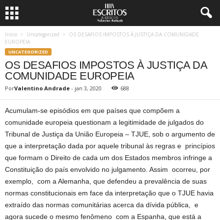
Início
Uncategorized
OS DESAFIOS IMPOSTOS À JUSTIÇA DA COMUNIDADE
EUROPEIA
UNCATEGORIZED
OS DESAFIOS IMPOSTOS À JUSTIÇA DA
COMUNIDADE EUROPEIA
Por
Valentino Andrade
-
jan 3, 2020
688
Acumulam-se episódios em que países que compõem a
comunidade europeia questionam a legitimidade de julgados do
Tribunal de Justiça da União Europeia – TJUE, sob o argumento de
que a interpretação dada por aquele tribunal às regras e princípios
que formam o Direito de cada um dos Estados membros infringe a
Constituição do país envolvido no julgamento. Assim ocorreu, por
exemplo, com a Alemanha, que defendeu a prevalência de suas
normas constitucionais em face da interpretação que o TJUE havia
extraído das normas comunitárias acerca da dívida pública, e
agora sucede o mesmo fenômeno com a Espanha, que está a