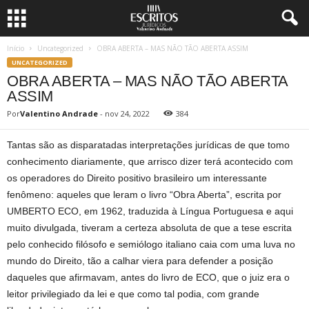
Início
Uncategorized
OBRA ABERTA – MAS NÃO TÃO ABERTA ASSIM
UNCATEGORIZED
OBRA ABERTA – MAS NÃO TÃO ABERTA
ASSIM
Por
Valentino Andrade
-
nov 24, 2022
384
Tantas são as disparatadas interpretações jurídicas de que tomo
conhecimento diariamente, que arrisco dizer terá acontecido com
os operadores do Direito positivo brasileiro um interessante
fenômeno: aqueles que leram o livro “Obra Aberta”, escrita por
UMBERTO ECO, em 1962, traduzida à Língua Portuguesa e aqui
muito divulgada, tiveram a certeza absoluta de que a tese escrita
pelo conhecido filósofo e semiólogo italiano caia com uma luva no
mundo do Direito, tão a calhar viera para defender a posição
daqueles que afirmavam, antes do livro de ECO, que o juiz era o
leitor privilegiado da lei e que como tal podia, com grande