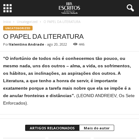
Início
Uncategorized
O PAPEL DA LITERATURA
UNCATEGORIZED
O PAPEL DA LITERATURA
Por
Valentino Andrade
-
ago 20, 2022
446
“O infortúnio de todos nós é conhecermos tão pouco, ou
mesmo nada, uns dos outros – alma, a vida, os sofrimentos,
os hábitos, as inclinações, as aspirações dos outros. A
Literatura, a que tenho a honra de servir, é importante
exatamente porque a tarefa mais nobre que ela se impõe é a
de anular fronteiras e distâncias”.
(LEONID ANDREIEV, Os Sete
Enforcados).
ARTIGOS RELACIONADOS
Mais do autor