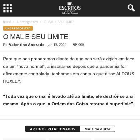
Início
Uncategorized
O MAL E SEU LIMITE
UNCATEGORIZED
O MAL E SEU LIMITE
Por
Valentino Andrade
-
jan 13, 2021
900
Para que nos preparemos diante do que nos será exigido em face
de um “novo normal”, a instalar-se depois que a pandemia for
eficazmente controlada, tenhamos em conta o que disse ALDOUS
HUXLEY:
“Toda vez que o mal é levado até ao limite, ele destrói-se a si
mesmo. Após o que, a Ordem das Coisa retorna à superfície”.
ARTIGOS RELACIONADOS
Mais do autor