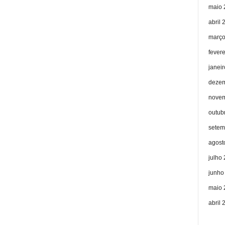
maio 
abril 
março
fever
janei
dezem
novem
outub
setem
agost
julho
junho
maio 
abril 