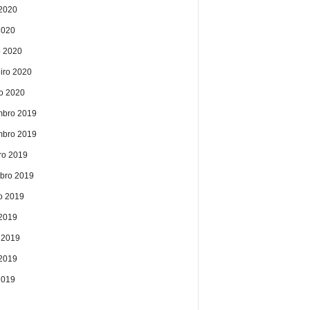
2020
2020
 2020
eiro 2020
ro 2020
bro 2019
bro 2019
ro 2019
bro 2019
o 2019
 2019
 2019
2019
2019