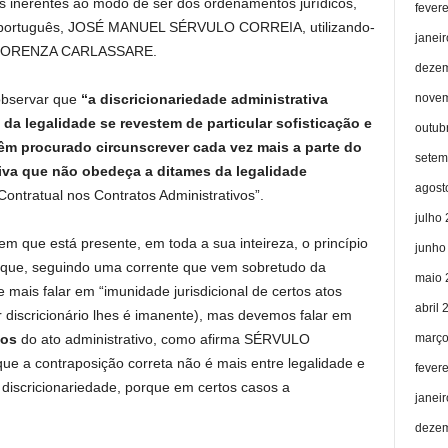
des inerentes ao modo de ser dos ordenamentos jurídicos,
fever
ta português, JOSÉ MANUEL SÉRVULO CORREIA, utilizando-
janei
ana, LORENZA CARLASSARE.
dezem
novem
observar que
“a discricionariedade administrativa
da legalidade se revestem de particular sofisticação e
outub
têm procurado circunscrever cada vez mais a parte do
setem
iva que não obedeça a ditames da legalidade
agost
ontratual nos Contratos Administrativos”.
julho
m que está presente, em toda a sua inteireza, o princípio
junho
 que, seguindo uma corrente que vem sobretudo da
maio 
 mais falar em “imunidade jurisdicional de certos atos
abril 
 discricionário lhes é imanente), mas devemos falar em
março
tos
do ato administrativo, como afirma SÉRVULO
ue a contraposição correta não é mais entre legalidade e
fever
 discricionariedade, porque em certos casos a
janei
dezem