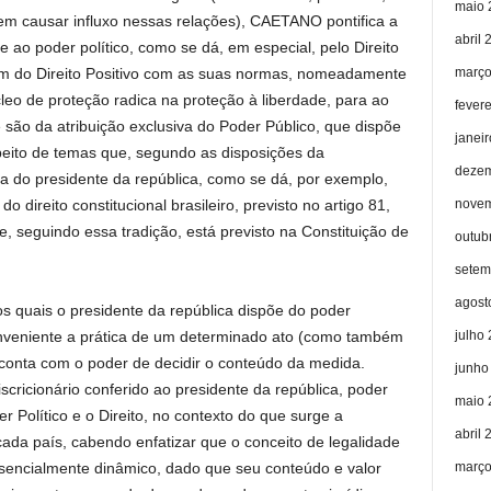
maio 
em causar influxo nessas relações), CAETANO pontifica a
abril 
e ao poder político, como se dá, em especial, pelo Direito
março
em do Direito Positivo com as suas normas, nomeadamente
leo de proteção radica na proteção à liberdade, para ao
fever
 são da atribuição exclusiva do Poder Público, que dispõe
janei
speito de temas que, segundo as disposições da
dezem
va do presidente da república, como se dá, por exemplo,
novem
o direito constitucional brasileiro, previsto no artigo 81,
e, seguindo essa tradição, está previsto na Constituição de
outub
setem
agost
s quais o presidente da república dispõe do poder
julho
conveniente a prática de um determinado ato (como também
 conta com o poder de decidir o conteúdo da medida.
junho
scricionário conferido ao presidente da república, poder
maio 
r Político e o Direito, no contexto do que surge a
abril 
 cada país, cabendo enfatizar que o conceito de legalidade
março
ssencialmente dinâmico, dado que seu conteúdo e valor