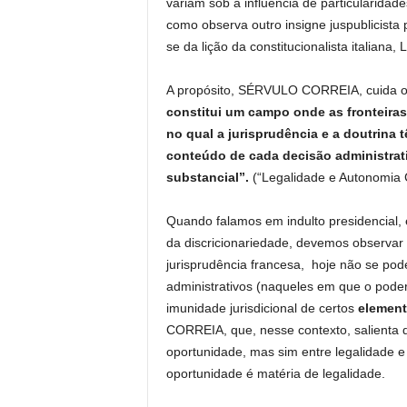
variam sob a influência de particularida
como observa outro insigne juspublicis
se da lição da constitucionalista itali
A propósito, SÉRVULO CORREIA, cuida 
constitui um campo onde as fronteiras 
no qual a jurisprudência e a doutrina 
conteúdo de cada decisão administrat
substancial”.
(“Legalidade e Autonomia C
Quando falamos em indulto presidencial, e
da discricionariedade, devemos observar
jurisprudência francesa, hoje não se pode
administrativos (naqueles em que o poder
imunidade jurisdicional de certos
elemen
CORREIA, que, nesse contexto, salienta q
oportunidade, mas sim entre legalidade e
oportunidade é matéria de legalidade.