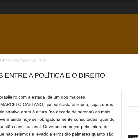
NTRE A POLÍTICA E O DIREITO
 ENTRE A POLÍTICA E O DIREITO
o brasileiro com a estada de um dos maiores
 a MARCELO CAETANO, juspublicista europeu, cujas obras
ministrativo eram à altura (na década de setenta) as mais
evem ainda hoje ser obrigatoriamente consultadas, quando
uestão constitucional. Devemos começar pela leitura de
 que não sejamos a levado a erros tão palmares quanto são
Ar