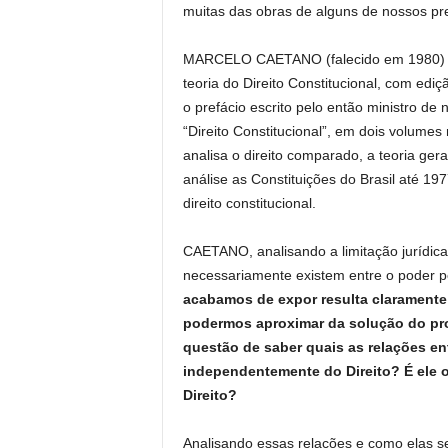
muitas das obras de alguns de nossos pre
MARCELO CAETANO (falecido em 1980) pos
teoria do Direito Constitucional, com edi
o prefácio escrito pelo então ministro d
“Direito Constitucional”, em dois volumes
analisa o direito comparado, a teoria ge
análise as Constituições do Brasil até 1
direito constitucional.
CAETANO, analisando a limitação jurídica
necessariamente existem entre o poder polí
acabamos de expor resulta claramente
podermos aproximar da solução do prob
questão de saber quais as relações entr
independentemente do Direito? É ele o
Direito?
Analisando essas relações e como elas s