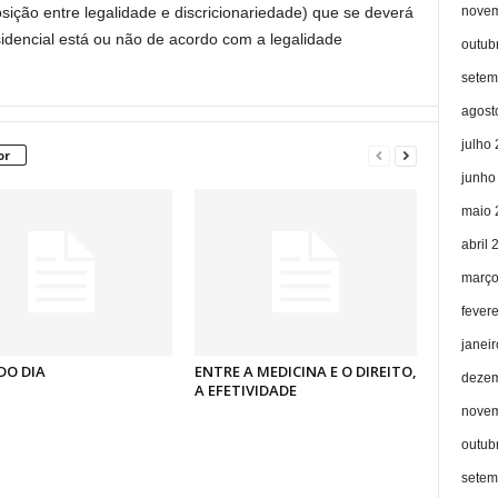
novem
sição entre legalidade e discricionariedade) que se deverá
sidencial está ou não de acordo com a legalidade
outub
setem
agost
julho
or
junho
maio 
abril 
março
fever
janei
DO DIA
ENTRE A MEDICINA E O DIREITO,
dezem
A EFETIVIDADE
novem
outub
setem