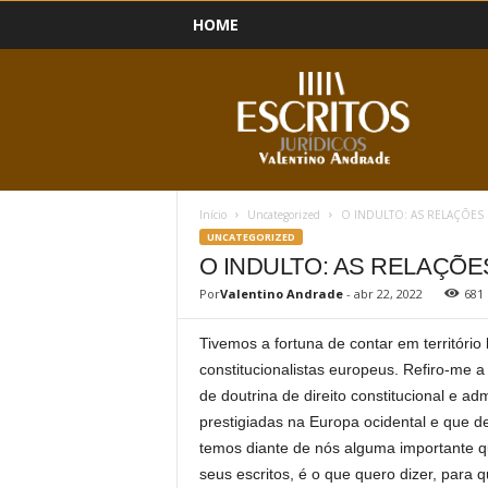
HOME
B
l
o
g
Início
Uncategorized
O INDULTO: AS RELAÇÕES E
UNCATEGORIZED
O INDULTO: AS RELAÇÕES
Por
Valentino Andrade
-
abr 22, 2022
681
Tivemos a fortuna de contar em territóri
constitucionalistas europeus. Refiro-me
de doutrina de direito constitucional e ad
prestigiadas na Europa ocidental e que d
temos diante de nós alguma importante q
seus escritos, é o que quero dizer, para