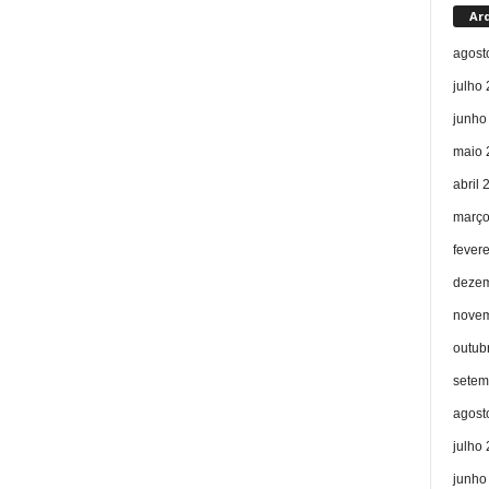
Ar
agost
julho
junho
maio 
abril 
março
fever
dezem
novem
outub
setem
agost
julho
junho