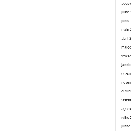
agost
julho
junho
maio 
abril 
março
fever
janei
dezem
novem
outub
setem
agost
julho
junho