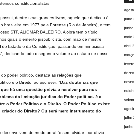
tensos constitucionalistas.
agost
sui, dentre seus grandes livros, aquele que dedicou à
julho
ção brasileira em 1977 pela Forense (Rio de Janeiro), e tem
junho
e nosso STF, ALIOMAR BALEEIRO. A obra tem o título
maio 
 nos quais o emérito juspublicista, com mão de mestre,
abril 
ral do Estado e da Constituição, passando em minuciosa
977, dedicando todo o segundo volume ao estudo de nosso
março
fever
dezem
 do poder político, destaca as relações que
novem
tico e o Direito, ao escrever: “
Das doutrinas que
 que há uma questão prévia a resolver para nos
outub
lema da limitação jurídica do Poder político: é a
setem
e o Poder Político e o Direito. O Poder Político existe
agost
 criador do Direito? Ou será mero instrumento do
julho
junho
e desenvolvem de modo geral (e sem olvidar, por óbvio,