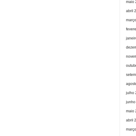
maio 
abril 
março
fever
janei
dezem
novem
outub
setem
agost
julho
junho
maio 
abril 
março