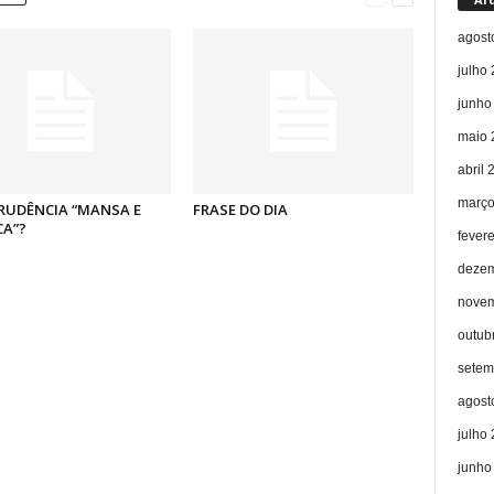
agost
julho
junho
maio 
abril 
março
RUDÊNCIA “MANSA E
FRASE DO DIA
CA”?
fever
dezem
novem
outub
setem
agost
julho
junho