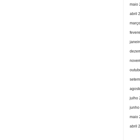
maio 
abril 
março
fever
janei
dezem
novem
outub
setem
agost
julho
junho
maio 
abril 