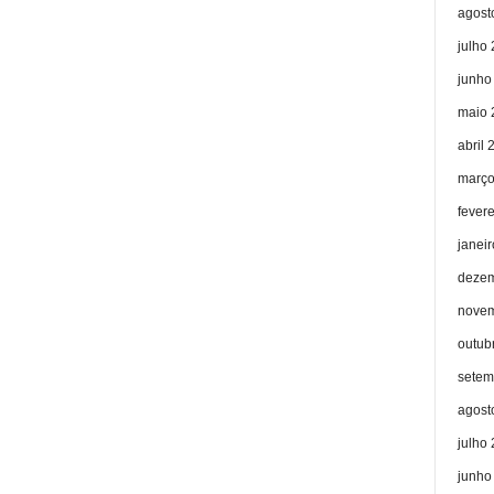
agost
julho
junho
maio 
abril 
março
fever
janei
dezem
novem
outub
setem
agost
julho
junho