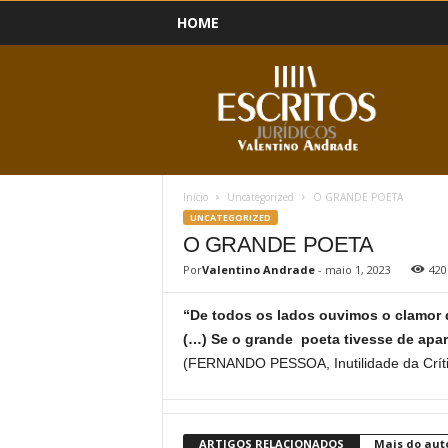
HOME
B
l
o
g
Início
Uncategorized
O GRANDE POETA
UNCATEGORIZED
O GRANDE POETA
Por
Valentino Andrade
-
maio 1, 2023
420
“De todos os lados ouvimos o clamor 
(…) Se o grande poeta tivesse de apar
(FERNANDO PESSOA, Inutilidade da Críti
ARTIGOS RELACIONADOS
Mais do aut