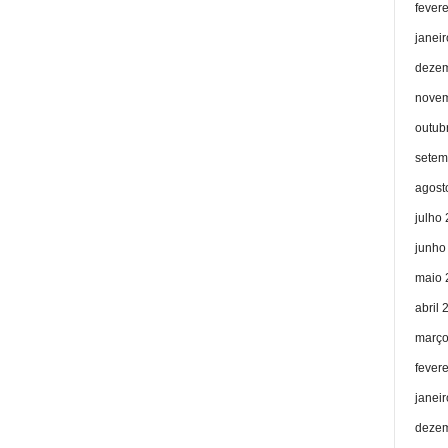
fever
janei
dezem
novem
outub
setem
agost
julho
junho
maio 
abril 
março
fever
janei
dezem