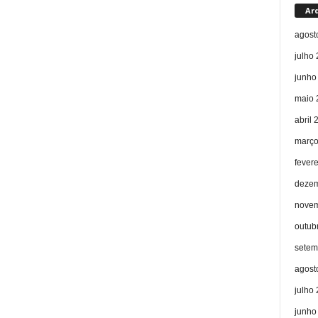
Ar
agost
julho
junho
maio 
abril 
março
fever
dezem
novem
outub
setem
agost
julho
junho