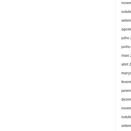
novem
outub
setem
agost
julho
junho
maio 
abril 
março
fever
janei
dezem
novem
outub
setem