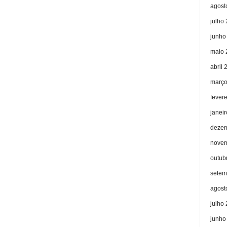
agost
julho
junho
maio 
abril 
março
fever
janei
dezem
novem
outub
setem
agost
julho
junho