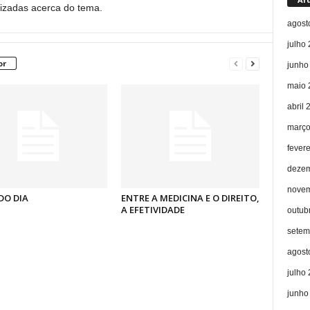
uizadas acerca do tema.
agost
julho
or
junho
maio 
abril 
março
fever
dezem
novem
DO DIA
ENTRE A MEDICINA E O DIREITO,
A EFETIVIDADE
outub
setem
agost
julho
junho