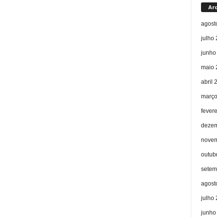
Ar
agost
julho
junho
maio 
abril 
março
fever
dezem
novem
outub
setem
agost
julho
junho