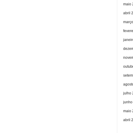
maio 
abril 
março
fever
janei
dezem
novem
outub
setem
agost
julho
junho
maio 
abril 