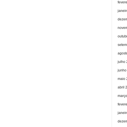
fever
janei
dezem
novem
outub
setem
agost
julho
junho
maio 
abril 
março
fever
janei
dezem