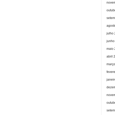
novem
outub
setem
agost
julho
junho
maio 
abril 
março
fever
janei
dezem
novem
outub
setem