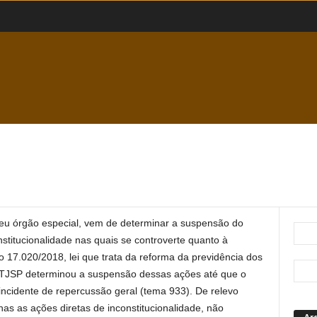
seu órgão especial, vem de determinar a suspensão do
nstitucionalidade nas quais se controverte quanto à
o 17.020/2018, lei que trata da reforma da previdência dos
O TJSP determinou a suspensão dessas ações até que o
incidente de repercussão geral (tema 933). De relevo
s as ações diretas de inconstitucionalidade, não
Ar