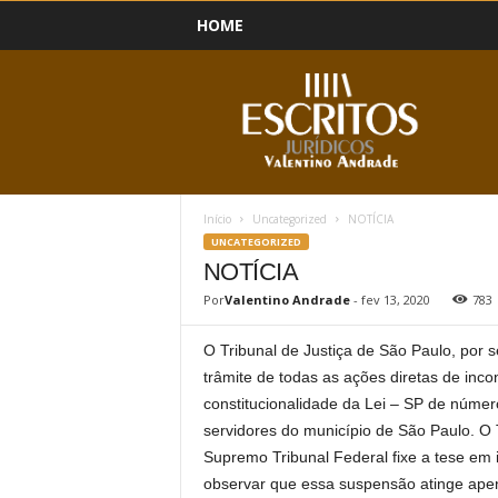
HOME
B
l
o
g
Início
Uncategorized
NOTÍCIA
UNCATEGORIZED
NOTÍCIA
Por
Valentino Andrade
-
fev 13, 2020
783
O Tribunal de Justiça de São Paulo, por 
trâmite de todas as ações diretas de inco
constitucionalidade da Lei – SP de númer
servidores do município de São Paulo. 
Supremo Tribunal Federal fixe a tese em 
observar que essa suspensão atinge apena