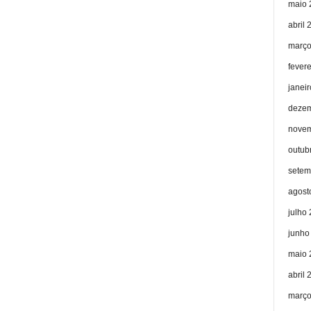
maio 
abril 
março
fever
janei
dezem
novem
outub
setem
agost
julho
junho
maio 
abril 
março