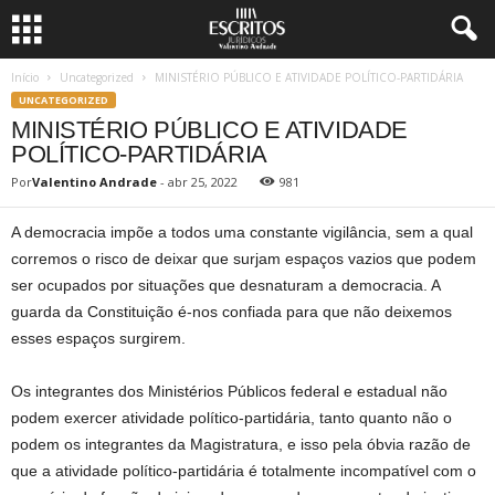
Início
Uncategorized
MINISTÉRIO PÚBLICO E ATIVIDADE POLÍTICO-PARTIDÁRIA
UNCATEGORIZED
MINISTÉRIO PÚBLICO E ATIVIDADE
POLÍTICO-PARTIDÁRIA
Por
Valentino Andrade
-
abr 25, 2022
981
A democracia impõe a todos uma constante vigilância, sem a qual
corremos o risco de deixar que surjam espaços vazios que podem
ser ocupados por situações que desnaturam a democracia. A
guarda da Constituição é-nos confiada para que não deixemos
esses espaços surgirem.
Os integrantes dos Ministérios Públicos federal e estadual não
podem exercer atividade político-partidária, tanto quanto não o
podem os integrantes da Magistratura, e isso pela óbvia razão de
que a atividade político-partidária é totalmente incompatível com o