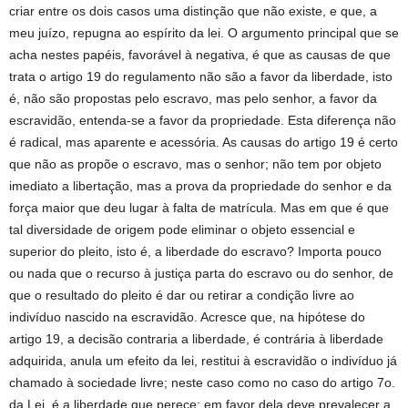
criar entre os dois casos uma distinção que não existe, e que, a
meu juízo, repugna ao espírito da lei. O argumento principal que se
acha nestes papéis, favorável à negativa, é que as causas de que
trata o artigo 19 do regulamento não são a favor da liberdade, isto
é, não são propostas pelo escravo, mas pelo senhor, a favor da
escravidão, entenda-se a favor da propriedade. Esta diferença não
é radical, mas aparente e acessória. As causas do artigo 19 é certo
que não as propõe o escravo, mas o senhor; não tem por objeto
imediato a libertação, mas a prova da propriedade do senhor e da
força maior que deu lugar à falta de matrícula. Mas em que é que
tal diversidade de origem pode eliminar o objeto essencial e
superior do pleito, isto é, a liberdade do escravo? Importa pouco
ou nada que o recurso à justiça parta do escravo ou do senhor, de
que o resultado do pleito é dar ou retirar a condição livre ao
indivíduo nascido na escravidão. Acresce que, na hipótese do
artigo 19, a decisão contraria a liberdade, é contrária à liberdade
adquirida, anula um efeito da lei, restitui à escravidão o indivíduo já
chamado à sociedade livre; neste caso como no caso do artigo 7o.
da Lei, é a liberdade que perece; em favor dela deve prevalecer a