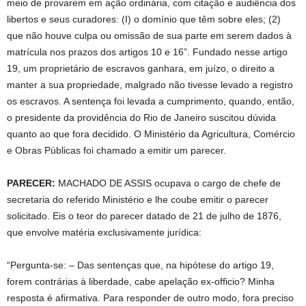
meio de provarem em ação ordinária, com citação e audiência dos
libertos e seus curadores: (I) o domínio que têm sobre eles; (2)
que não houve culpa ou omissão de sua parte em serem dados à
matrícula nos prazos dos artigos 10 e 16”. Fundado nesse artigo
19, um proprietário de escravos ganhara, em juízo, o direito a
manter a sua propriedade, malgrado não tivesse levado a registro
os escravos. A sentença foi levada a cumprimento, quando, então,
o presidente da providência do Rio de Janeiro suscitou dúvida
quanto ao que fora decidido. O Ministério da Agricultura, Comércio
e Obras Públicas foi chamado a emitir um parecer.
PARECER:
MACHADO DE ASSIS ocupava o cargo de chefe de
secretaria do referido Ministério e lhe coube emitir o parecer
solicitado. Eis o teor do parecer datado de 21 de julho de 1876,
que envolve matéria exclusivamente jurídica:
“Pergunta-se: – Das sentenças que, na hipótese do artigo 19,
forem contrárias à liberdade, cabe apelação ex-officio? Minha
resposta é afirmativa. Para responder de outro modo, fora preciso