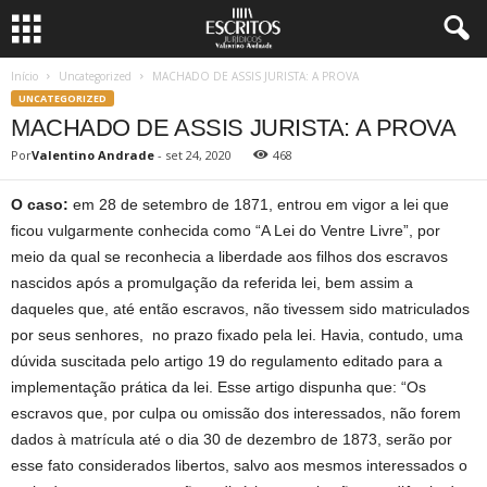
Início
Uncategorized
MACHADO DE ASSIS JURISTA: A PROVA
UNCATEGORIZED
MACHADO DE ASSIS JURISTA: A PROVA
Por
Valentino Andrade
-
set 24, 2020
468
O caso:
em 28 de setembro de 1871, entrou em vigor a lei que
ficou vulgarmente conhecida como “A Lei do Ventre Livre”, por
meio da qual se reconhecia a liberdade aos filhos dos escravos
nascidos após a promulgação da referida lei, bem assim a
daqueles que, até então escravos, não tivessem sido matriculados
por seus senhores, no prazo fixado pela lei. Havia, contudo, uma
dúvida suscitada pelo artigo 19 do regulamento editado para a
implementação prática da lei. Esse artigo dispunha que: “Os
escravos que, por culpa ou omissão dos interessados, não forem
dados à matrícula até o dia 30 de dezembro de 1873, serão por
esse fato considerados libertos, salvo aos mesmos interessados o