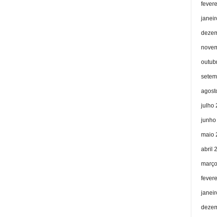
fever
janei
dezem
novem
outub
setem
agost
julho
junho
maio 
abril 
março
fever
janei
dezem