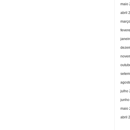
maio 
abril 
março
fever
janei
dezem
novem
outub
setem
agost
julho
junho
maio 
abril 