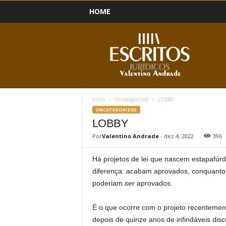
HOME
B
l
o
g
Início
Uncategorized
LOBBY
UNCATEGORIZED
LOBBY
Por
Valentino Andrade
-
dez 4, 2022
396
Há projetos de lei que nascem estapafúrd
diferença: acabam aprovados, conquanto 
poderiam ser aprovados.
É o que ocorre com o projeto recenteme
depois de quinze anos de infindáveis disc