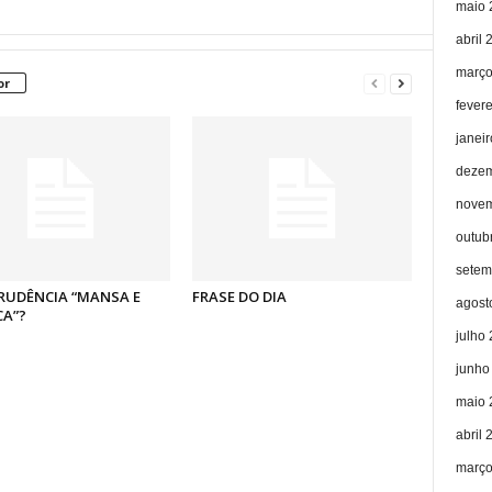
maio 
abril 
março
or
fever
janei
dezem
novem
outub
setem
RUDÊNCIA “MANSA E
FRASE DO DIA
agost
CA”?
julho
junho
maio 
abril 
março