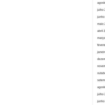
agost
julho
junho
maio 
abril 
março
fever
janei
dezem
novem
outub
setem
agost
julho
junho