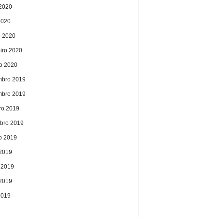
2020
2020
 2020
eiro 2020
ro 2020
bro 2019
bro 2019
ro 2019
bro 2019
o 2019
 2019
 2019
2019
2019