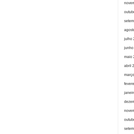
novem
outub
setem
agost
julho
junho
maio 
abril 
março
fever
janei
dezem
novem
outub
setem