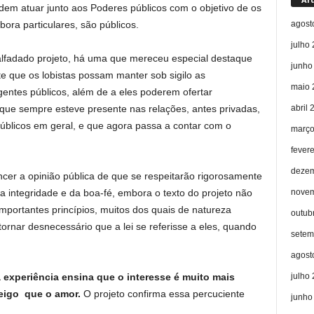
odem atuar junto aos Poderes públicos com o objetivo de os
agost
ra particulares, são públicos.
julho
fadado projeto, há uma que mereceu especial destaque
junho
te que os lobistas possam manter sob sigilo as
maio 
tes públicos, além de a eles poderem ofertar
abril 
 que sempre esteve presente nas relações, antes privadas,
públicos em geral, e que agora passa a contar com o
março
fever
dezem
cer a opinião pública de que se respeitarão rigorosamente
novem
da integridade e da boa-fé, embora o texto do projeto não
portantes princípios, muitos dos quais de natureza
outub
a tornar desnecessário que a lei se referisse a eles, quando
setem
agost
julho
 experiência ensina que o interesse é muito mais
meigo que o amor.
O projeto confirma essa percuciente
junho