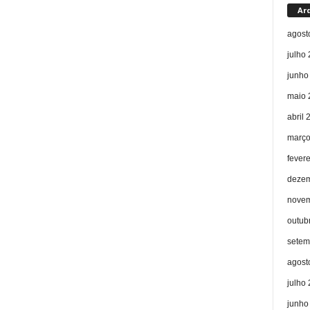
Ar
agost
julho
junho
maio 
abril 
março
fever
dezem
novem
outub
setem
agost
julho
junho