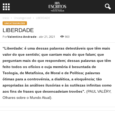
Início
Uncategorized
LIBERDADE
UNCATEGORIZED
LIBERDADE
Por
Valentino Andrade
-
abr 21, 2021
903
“Liberdade: é uma dessas palavras detestáveis que têm mais
valor do que sentido; que cantam mais do que falam; que
perguntam mais do que respondem; dessas palavras que têm
feito todos os ofícios e cuja memória é besuntada de
Teologia, de Metafísica, de Moral e de Política; palavras
ótimas para a controvérsia, a dialética, a eloquência; tão
apropriadas às análises ilusórias e às sutilezas infinitas como
aos fins de frases que desencadeiam trovões”.
(PAUL VALÉRY,
Olhares sobre o Mundo Atual).