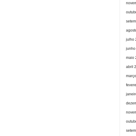
novem
outub
setem
agost
julho
junho
maio 
abril 
março
fever
janei
dezem
novem
outub
setem