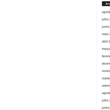
Ar
agost
julho
junho
maio 
abril 
março
fever
dezem
novem
outub
setem
agost
julho
junho