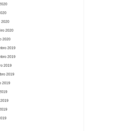
2020
2020
 2020
eiro 2020
ro 2020
bro 2019
bro 2019
ro 2019
bro 2019
o 2019
 2019
 2019
2019
2019