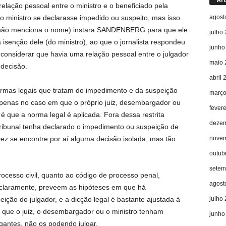
elação pessoal entre o ministro e o beneficiado pela
agost
 o ministro se declarasse impedido ou suspeito, mas isso
não menciona o nome) instara SANDENBERG para que ele
julho
isenção dele (do ministro), ao que o jornalista respondeu
junho
considerar que havia uma relação pessoal entre o julgador
maio 
 decisão.
abril 
ormas legais que tratam do impedimento e da suspeição
março
Apenas no caso em que o próprio juiz, desembargador ou
fever
 é que a norma legal é aplicada. Fora dessa restrita
dezem
tribunal tenha declarado o impedimento ou suspeição de
novem
vez se encontre por aí alguma decisão isolada, mas tão
outub
setem
rocesso civil, quanto ao código de processo penal,
agost
claramente, preveem as hipóteses em que há
julho
ão do julgador, e a dicção legal é bastante ajustada à
ar que o juiz, o desembargador ou o ministro tenham
junho
gantes, não os podendo julgar.