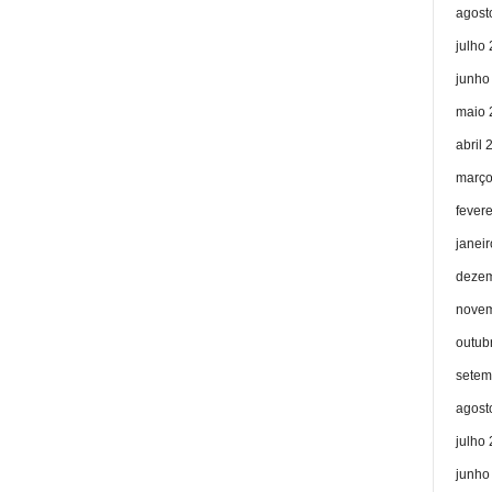
agost
julho
junho
maio 
abril 
março
fever
janei
dezem
novem
outub
setem
agost
julho
junho