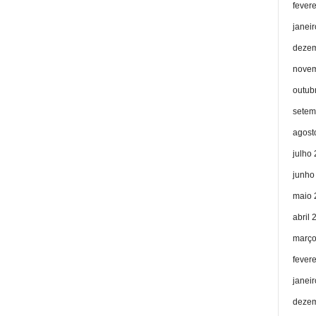
fever
janei
dezem
novem
outub
setem
agost
julho
junho
maio 
abril 
março
fever
janei
dezem