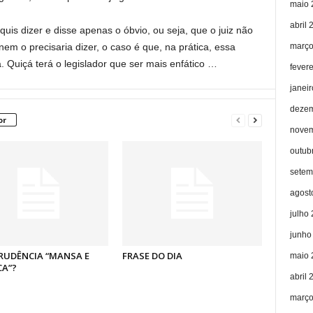
maio 
abril 
is dizer e disse apenas o óbvio, ou seja, que o juiz não
março
 nem o precisaria dizer, o caso é que, na prática, essa
a. Quiçá terá o legislador que ser mais enfático …
fever
janei
dezem
or
novem
outub
setem
agost
julho
junho
RUDÊNCIA “MANSA E
FRASE DO DIA
maio 
CA”?
abril 
março