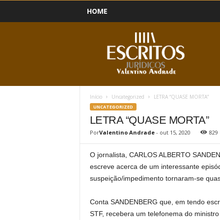
HOME
B
l
o
g
Início
Uncategorized
LETRA “QUASE MORTA”
UNCATEGORIZED
LETRA “QUASE MORTA”
Por
Valentino Andrade
-
out 15, 2020
829
O jornalista, CARLOS ALBERTO SANDENBE
escreve acerca de um interessante episó
suspeição/impedimento tornaram-se quase
Conta SANDENBERG que, em tendo escrit
STF, recebera um telefonema do minist