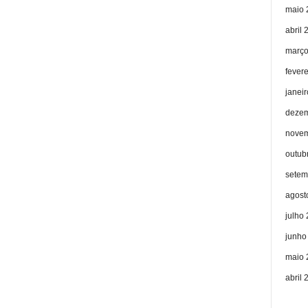
maio 
abril 
março
fever
janei
dezem
novem
outub
setem
agost
julho
junho
maio 
abril 