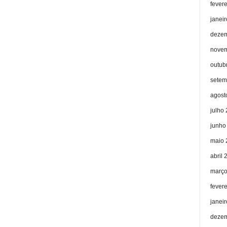
fever
janei
dezem
novem
outub
setem
agost
julho
junho
maio 
abril 
março
fever
janei
dezem