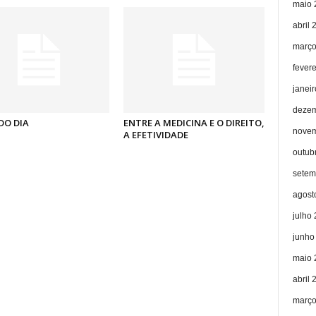
maio 
abril 
março
fever
janei
dezem
DO DIA
ENTRE A MEDICINA E O DIREITO,
novem
A EFETIVIDADE
outub
setem
agost
julho
junho
maio 
abril 
março