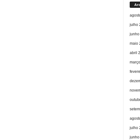
Ar
agost
julho
junho
maio 
abril 
março
fever
dezem
novem
outub
setem
agost
julho
junho