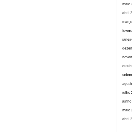
maio 
abril 
março
fever
janei
dezem
novem
outub
setem
agost
julho
junho
maio 
abril 