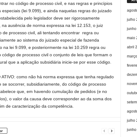
rar no código de processo civil, e nas regras e princípios
agost
 especiais (lei 9.099), e ainda naquelas regras do juizado
estabelecida pelo legislador deve ser rigorosamente
julho
 na ausência de norma expressa na lei 12.153, o juiz
junho
o de processo civil, ali tentando encontrar regra ou
maio 
riamente ao sistema do juizado especial de fazenda
abril 
 na lei 9.099, e posteriormente na lei 10.259 regra ou
o código de processo civil o conjunto de leis que formam o
março
ural que a aplicação subsidiária inicie-se por esse código.
fever
dezem
IVO: como não há norma expressa que tenha regulado
novem
e se socorrer, subsidiariamente, do código de processo
 estabelece que, em havendo cumulação de pedidos (e no
outub
idos), o valor da causa deve corresponder ao da soma dos
setem
fim de caracterização da competência.
agost
julho
junho
or