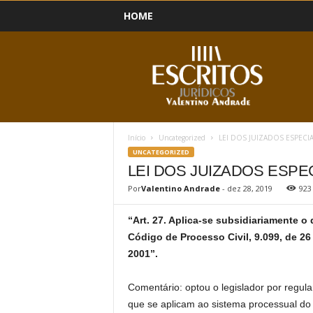
HOME
B
l
o
g
Início
Uncategorized
LEI DOS JUIZADOS ESPECI
UNCATEGORIZED
LEI DOS JUIZADOS ESPE
Por
Valentino Andrade
-
dez 28, 2019
923
“Art. 27. Aplica-se subsidiariamente o 
Código de Processo Civil, 9.099, de 26
2001”.
Comentário: optou o legislador por regul
que se aplicam ao sistema processual do 