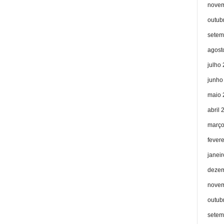
novem
outub
setem
agost
julho
junho
maio 
abril 
março
fever
janei
dezem
novem
outub
setem