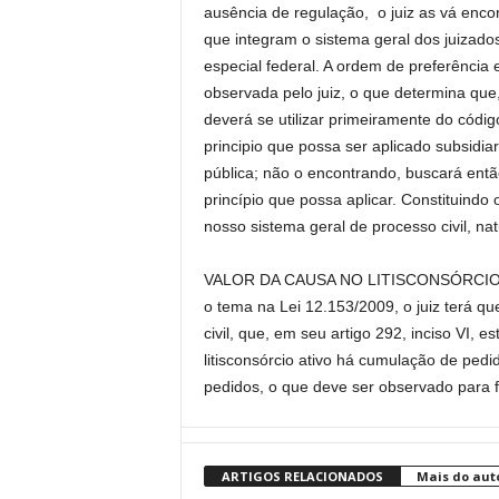
ausência de regulação, o juiz as vá encont
que integram o sistema geral dos juizados
especial federal. A ordem de preferência 
observada pelo juiz, o que determina que,
deverá se utilizar primeiramente do códig
principio que possa ser aplicado subsidia
pública; não o encontrando, buscará então
princípio que possa aplicar. Constituindo 
nosso sistema geral de processo civil, nat
VALOR DA CAUSA NO LITISCONSÓRCIO AT
o tema na Lei 12.153/2009, o juiz terá qu
civil, que, em seu artigo 292, inciso VI,
litisconsórcio ativo há cumulação de ped
pedidos, o que deve ser observado para 
ARTIGOS RELACIONADOS
Mais do aut