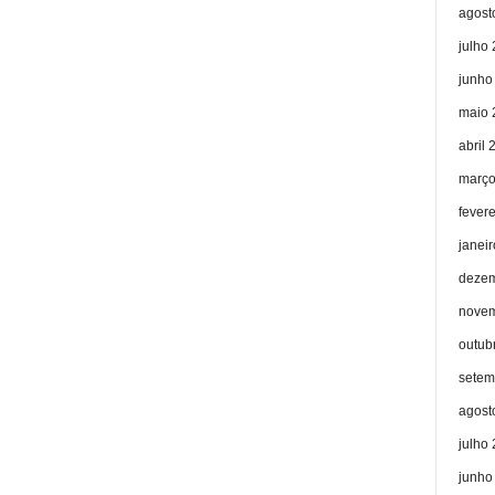
agost
julho
junho
maio 
abril 
março
fever
janei
dezem
novem
outub
setem
agost
julho
junho