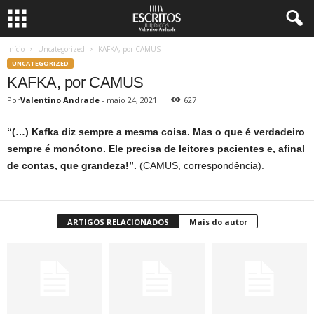
Início
Uncategorized
KAFKA, por CAMUS
UNCATEGORIZED
KAFKA, por CAMUS
Por
Valentino Andrade
-
maio 24, 2021
627
“(…) Kafka diz sempre a mesma coisa. Mas o que é verdadeiro
sempre é monótono. Ele precisa de leitores pacientes e, afinal
de contas, que grandeza!”.
(CAMUS, correspondência).
ARTIGOS RELACIONADOS
Mais do autor