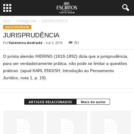
Início
Uncategorized
JURISPRUDÊNCIA
UNCATEGORIZED
JURISPRUDÊNCIA
Por
Valentino Andrade
-
out 3, 2019
781
O jurista alemão IHERING (1818-1892) dizia que a jurisprudência,
para ser verdadeiramente prática, não pode se limitar a questões
práticas. (apud KARL ENGISH, Introdução ao Pensamento
Jurídico, nota 1, p. 19).
ARTIGOS RELACIONADOS
Mais do autor