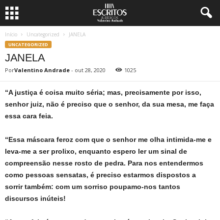
Início
Uncategorized
JANELA
UNCATEGORIZED
JANELA
Por
Valentino Andrade
-
out 28, 2020
1025
“A justiça é coisa muito séria; mas, precisamente por isso,
senhor juiz, não é preciso que o senhor, da sua mesa, me faça
essa cara feia.
“Essa máscara feroz com que o senhor me olha intimida-me e
leva-me a ser prolixo, enquanto espero ler um sinal de
compreensão nesse rosto de pedra. Para nos entendermos
como pessoas sensatas, é preciso estarmos dispostos a
sorrir também: com um sorriso poupamo-nos tantos
discursos inúteis!