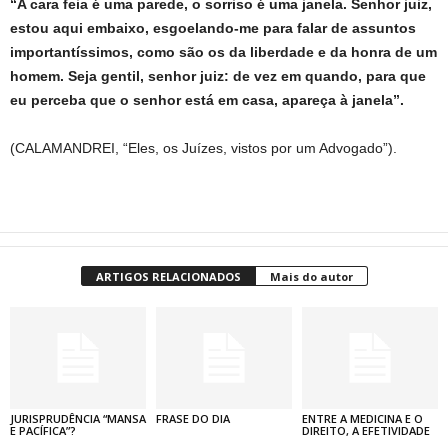
“A cara feia é uma parede, o sorriso é uma janela. Senhor juiz,
estou aqui embaixo, esgoelando-me para falar de assuntos
importantíssimos, como são os da liberdade e da honra de um
homem. Seja gentil, senhor juiz: de vez em quando, para que
eu perceba que o senhor está em casa, apareça à janela”.
(CALAMANDREI, “Eles, os Juízes, vistos por um Advogado”).
ARTIGOS RELACIONADOS
Mais do autor
JURISPRUDÊNCIA “MANSA
FRASE DO DIA
ENTRE A MEDICINA E O
E PACÍFICA”?
DIREITO, A EFETIVIDADE