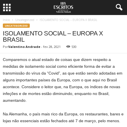
Início
Uncategorized
ISOLAMENTO SOCIAL – EUROPA X BRASIL
UNCATEGORIZED
ISOLAMENTO SOCIAL – EUROPA X
BRASIL
Por
Valentino Andrade
-
fev 28, 2021
530
Comparemos o atual estado de coisas que dizem respeito a
medidas de isolamento social como eficiente forma de evitar a
transmissão do vírus da “Covid”, as que estão sendo adotadas em
alguns importantes países da Europa, com o que aqui no Brasil
acontece. Considere o leitor que, na Europa, os índices de novas
infeções e de mortes estão diminuindo, enquanto no Brasil,
aumentando.
Na Alemanha, o país mais rico da Europa, os restaurantes, bares e
lojas não essenciais estão fechados até 7 de março, pelo menos.