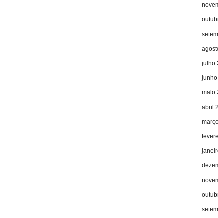
novem
outub
setem
agost
julho
junho
maio 
abril 
março
fever
janei
dezem
novem
outub
setem