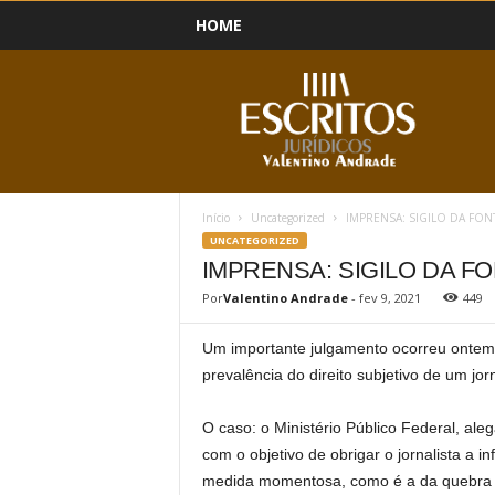
HOME
B
l
o
g
Início
Uncategorized
IMPRENSA: SIGILO DA FON
UNCATEGORIZED
IMPRENSA: SIGILO DA F
Por
Valentino Andrade
-
fev 9, 2021
449
Um importante julgamento ocorreu ontem 
prevalência do direito subjetivo de um jorn
O caso: o Ministério Público Federal, ale
com o objetivo de obrigar o jornalista a 
medida momentosa, como é a da quebra do 