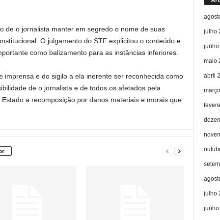
agost
to de o jornalista manter em segredo o nome de suas
julho
constitucional. O julgamento do STF explicitou o conteúdo e
junho
importante como balizamento para as instâncias inferiores.
maio 
abril 
 imprensa e do sigilo a ela inerente ser reconhecida como
ilidade de o jornalista e de todos os afetados pela
março
o Estado a recomposição por danos materiais e morais que
fever
dezem
novem
outub
or
setem
agost
julho
junho