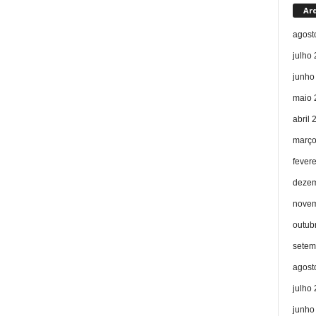
Ar
agost
julho
junho
maio 
abril 
março
fever
dezem
novem
outub
setem
agost
julho
junho