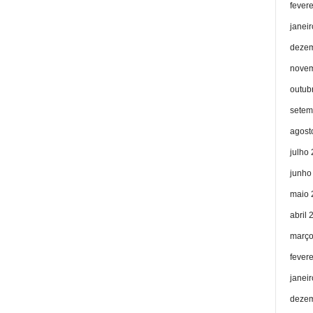
fever
janei
dezem
novem
outub
setem
agost
julho
junho
maio 
abril 
março
fever
janei
dezem