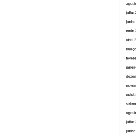
agost
julho
junho
maio 
abril 
março
fever
janei
dezem
novem
outub
setem
agost
julho
junho