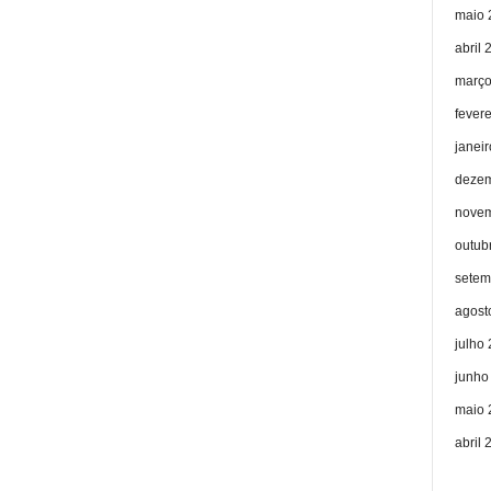
maio 
abril 
março
fever
janei
dezem
novem
outub
setem
agost
julho
junho
maio 
abril 