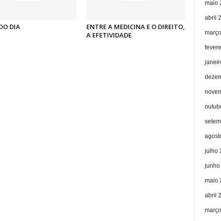
maio 
abril 
DO DIA
ENTRE A MEDICINA E O DIREITO,
março
A EFETIVIDADE
fever
janei
dezem
novem
outub
setem
agost
julho
junho
maio 
abril 
março