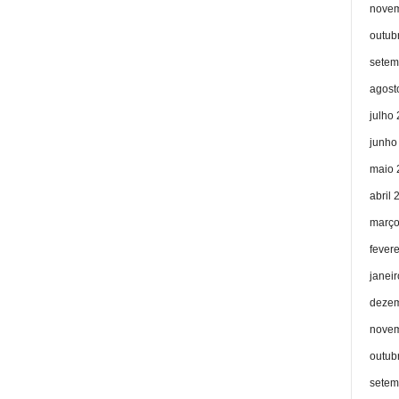
novem
outub
setem
agost
julho
junho
maio 
abril 
março
fever
janei
dezem
novem
outub
setem