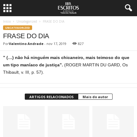
Início
Uncategorized
FRASE DO DIA
UNCATEGORIZED
FRASE DO DIA
Por
Valentino Andrade
-
nov 17, 2019
827
” (…) não há ninguém mais chicaneiro, mais teimoso do que
um tipo maníaco de justiça”.
(ROGER MARTIN DU GARD, Os
Thibault, v. III, p. 57).
ARTIGOS RELACIONADOS
Mais do autor