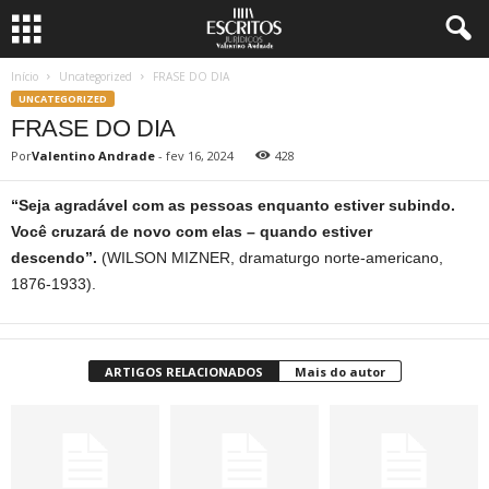
Início
Uncategorized
FRASE DO DIA
UNCATEGORIZED
FRASE DO DIA
Por
Valentino Andrade
-
fev 16, 2024
428
“Seja agradável com as pessoas enquanto estiver subindo.
Você cruzará de novo com elas – quando estiver
descendo”.
(WILSON MIZNER, dramaturgo norte-americano,
1876-1933).
ARTIGOS RELACIONADOS
Mais do autor