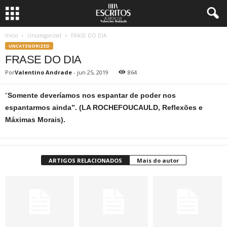
Início
Uncategorized
FRASE DO DIA
UNCATEGORIZED
FRASE DO DIA
Por
Valentino Andrade
-
jun 25, 2019
864
“
Somente deveríamos nos espantar de poder nos
espantarmos ainda”. (LA ROCHEFOUCAULD, Reflexões e
Máximas Morais).
ARTIGOS RELACIONADOS
Mais do autor