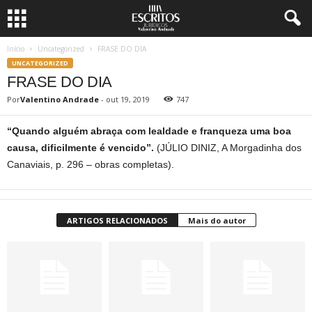
Início
Uncategorized
FRASE DO DIA
UNCATEGORIZED
FRASE DO DIA
Por
Valentino Andrade
-
out 19, 2019
747
“Quando alguém abraça com lealdade e franqueza uma boa
causa, dificilmente é vencido”.
(JÚLIO DINIZ, A Morgadinha dos
Canaviais, p. 296 – obras completas).
ARTIGOS RELACIONADOS
Mais do autor