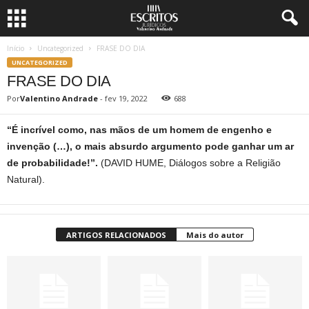
Início
Uncategorized
FRASE DO DIA
UNCATEGORIZED
FRASE DO DIA
Por
Valentino Andrade
-
fev 19, 2022
688
“É incrível como, nas mãos de um homem de engenho e
invenção (…), o mais absurdo argumento pode ganhar um ar
de probabilidade!”.
(DAVID HUME, Diálogos sobre a Religião
Natural).
ARTIGOS RELACIONADOS
Mais do autor