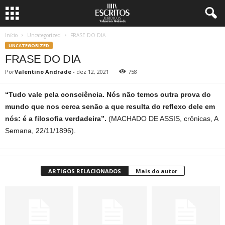
Início
Uncategorized
FRASE DO DIA
UNCATEGORIZED
FRASE DO DIA
Por
Valentino Andrade
-
dez 12, 2021
758
“Tudo vale pela consciência. Nós não temos outra prova do
mundo que nos cerca senão a que resulta do reflexo dele em
nós: é a filosofia verdadeira”.
(MACHADO DE ASSIS, crônicas, A
Semana, 22/11/1896).
ARTIGOS RELACIONADOS
Mais do autor