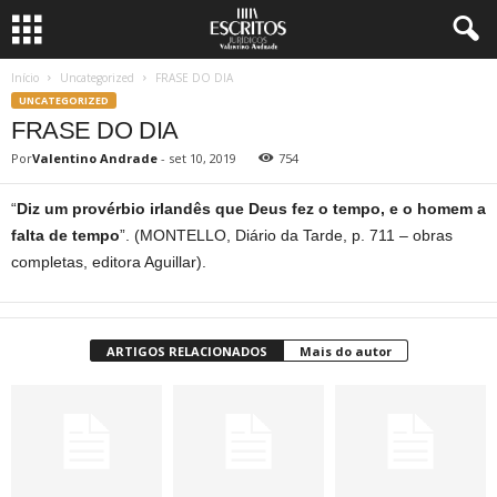
Início
Uncategorized
FRASE DO DIA
UNCATEGORIZED
FRASE DO DIA
Por
Valentino Andrade
-
set 10, 2019
754
“
Diz um provérbio irlandês que Deus fez o tempo, e o homem a
falta de tempo
”. (MONTELLO, Diário da Tarde, p. 711 – obras
completas, editora Aguillar).
ARTIGOS RELACIONADOS
Mais do autor