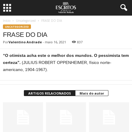
Início
Uncategorized
FRASE DO DIA
UNCATEGORIZED
FRASE DO DIA
Por
Valentino Andrade
-
maio 16, 2021
837
“O otimista acha este o melhor dos mundos. O pessimista tem
certeza”.
(JULIUS ROBERT OPPENHEIMER, físico norte-
americano, 1904-1967).
ARTIGOS RELACIONADOS
Mais do autor