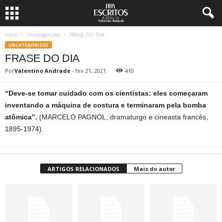
Início
Uncategorized
FRASE DO DIA
UNCATEGORIZED
FRASE DO DIA
Por
Valentino Andrade
-
fev 21, 2021
410
“Deve-se tomar cuidado com os cientistas: eles começaram
inventando a máquina de costura e terminaram pela bomba
atômica”.
(MARCELO PAGNOL, dramaturgo e cineasta francês,
1895-1974).
ARTIGOS RELACIONADOS
Mais do autor