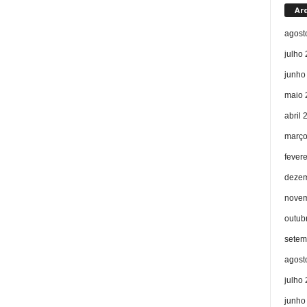
Ar
agost
julho
junho
maio 
abril 
março
fever
dezem
novem
outub
setem
agost
julho
junho