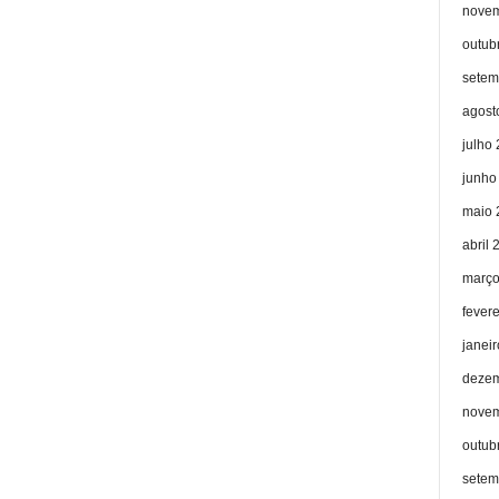
novem
outub
setem
agost
julho
junho
maio 
abril 
março
fever
janei
dezem
novem
outub
setem