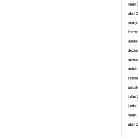
maio 
abril 
março
fever
janei
dezem
novem
outub
setem
agost
julho
junho
maio 
abril 