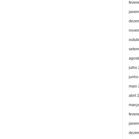
fever
janei
dezem
novem
outub
setem
agost
julho
junho
maio 
abril 
março
fever
janei
dezem