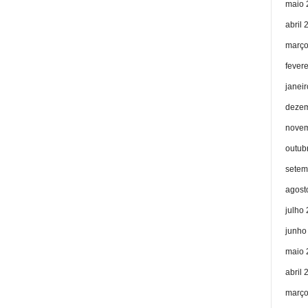
maio 
abril 
março
fever
janei
dezem
novem
outub
setem
agost
julho
junho
maio 
abril 
março