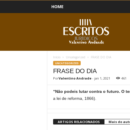
HOME
B
l
o
g
Início
Uncategorized
FRASE DO DIA
UNCATEGORIZED
FRASE DO DIA
Por
Valentino Andrade
-
jan 1, 2021
461
“Não podeis lutar contra o futuro. O 
a lei de reforma, 1866).
ARTIGOS RELACIONADOS
Mais do aut