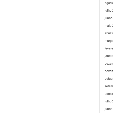
agost
julho
junho
maio 
abril 
março
fever
janei
dezem
novem
outub
setem
agost
julho
junho