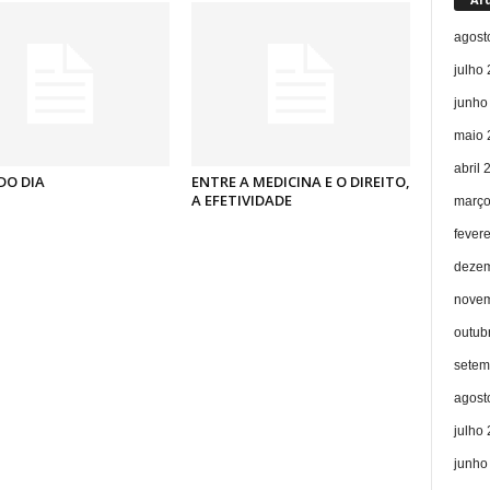
agost
julho
junho
maio 
abril 
DO DIA
ENTRE A MEDICINA E O DIREITO,
A EFETIVIDADE
março
fever
dezem
novem
outub
setem
agost
julho
junho