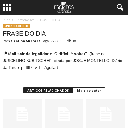
Início
Uncategorized
FRASE DO DIA
UNCATEGORIZED
FRASE DO DIA
Por
Valentino Andrade
-
ago 12, 2019
1030
“
É fácil sair da legalidade. O difícil é voltar”.
(frase de
JUSCELINO KUBITSCHEK, citada por JOSUÉ MONTELLO, Diário
da Tarde, p. 887, v. I – Aguilar).
ARTIGOS RELACIONADOS
Mais do autor