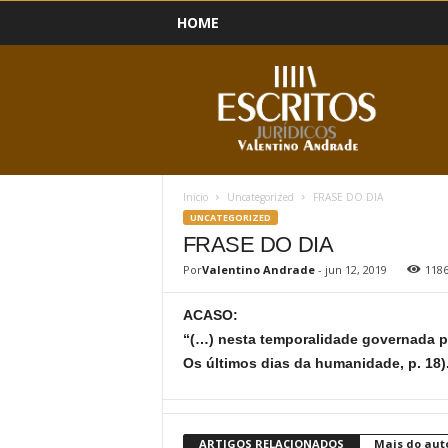
HOME
B
l
o
g
Início
Uncategorized
FRASE DO DIA
UNCATEGORIZED
FRASE DO DIA
Por
Valentino Andrade
-
jun 12, 2019
118
ACASO:
“(…) nesta temporalidade governada 
Os últimos dias da humanidade, p. 18)
ARTIGOS RELACIONADOS
Mais do aut