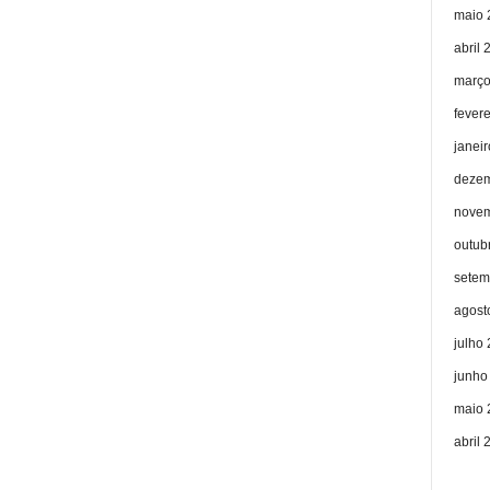
maio 
abril 
março
fever
janei
dezem
novem
outub
setem
agost
julho
junho
maio 
abril 