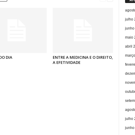
agost
julho
junho
maio 
abril 
março
DO DIA
ENTRE A MEDICINA E O DIREITO,
A EFETIVIDADE
fever
dezem
novem
outub
setem
agost
julho
junho