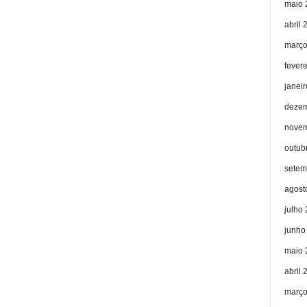
maio 
abril 
março
fever
janei
dezem
novem
outub
setem
agost
julho
junho
maio 
abril 
março