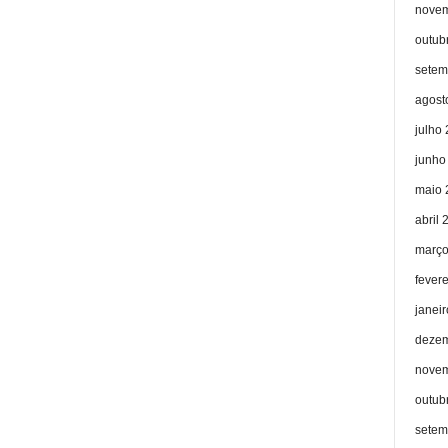
novem
outub
setem
agost
julho
junho
maio 
abril 
março
fever
janei
dezem
novem
outub
setem