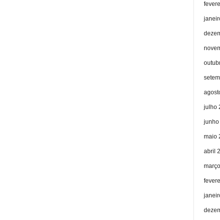
fever
janei
dezem
novem
outub
setem
agost
julho
junho
maio 
abril 
março
fever
janei
dezem