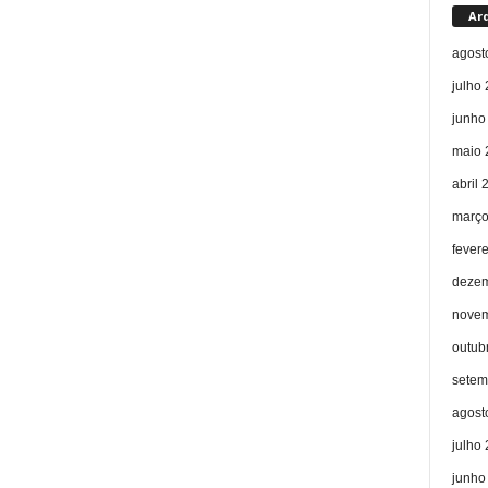
Ar
agost
julho
junho
maio 
abril 
março
fever
dezem
novem
outub
setem
agost
julho
junho