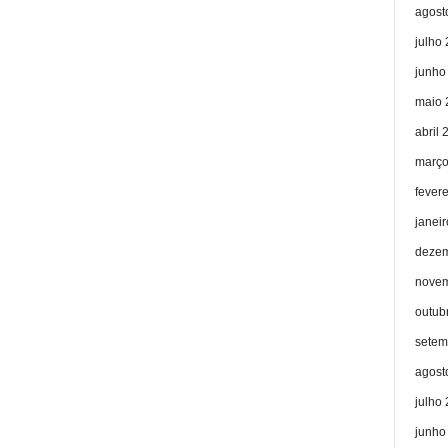
agost
julho
junho
maio 
abril 
março
fever
janei
dezem
novem
outub
setem
agost
julho
junho