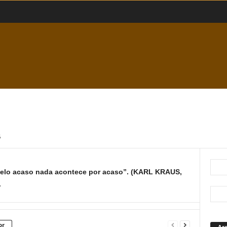
6
pelo acaso nada acontece por acaso”. (KARL KRAUS,
.
or
Ar