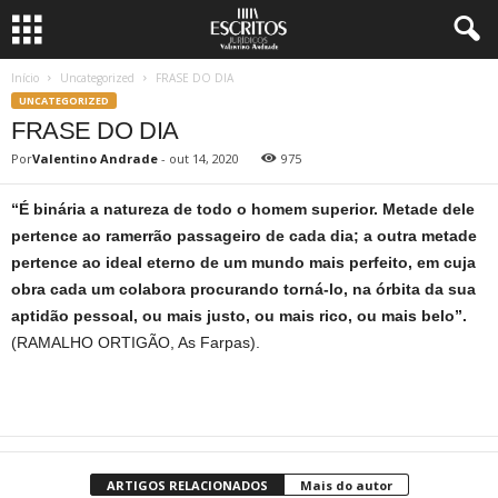
Início
Uncategorized
FRASE DO DIA
UNCATEGORIZED
FRASE DO DIA
Por
Valentino Andrade
-
out 14, 2020
975
“É binária a natureza de todo o homem superior. Metade dele
pertence ao ramerrão passageiro de cada dia; a outra metade
pertence ao ideal eterno de um mundo mais perfeito, em cuja
obra cada um colabora procurando torná-lo, na órbita da sua
aptidão pessoal, ou mais justo, ou mais rico, ou mais belo”.
(RAMALHO ORTIGÃO, As Farpas).
ARTIGOS RELACIONADOS
Mais do autor