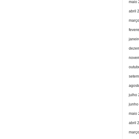
maio 
abril 
março
fever
janei
dezem
novem
outub
setem
agost
julho
junho
maio 
abril 
março