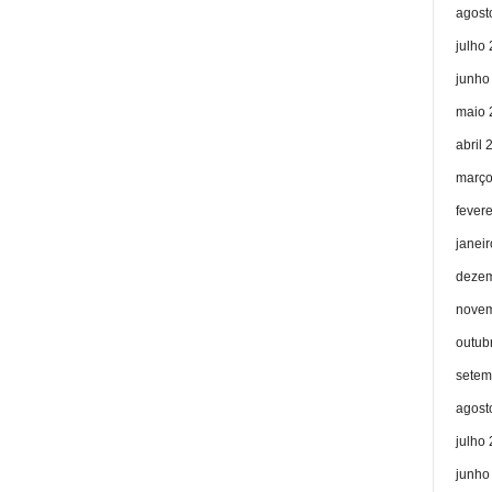
agost
julho
junho
maio 
abril 
março
fever
janei
dezem
novem
outub
setem
agost
julho
junho