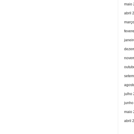
maio 
abril 
março
fever
janei
dezem
novem
outub
setem
agost
julho
junho
maio 
abril 