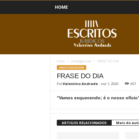
HOME
B
l
o
g
Início
Uncategorized
FRASE DO DIA
UNCATEGORIZED
FRASE DO DIA
Por
Valentino Andrade
-
out 1, 2020
457
“Vamos esquecendo; é o nosso ofício
ARTIGOS RELACIONADOS
Mais do aut