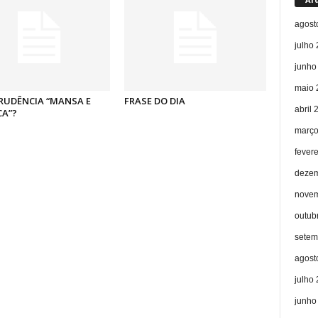
agost
julho
junho
maio 
RUDÊNCIA “MANSA E
FRASE DO DIA
abril 
CA”?
março
fever
dezem
novem
outub
setem
agost
julho
junho