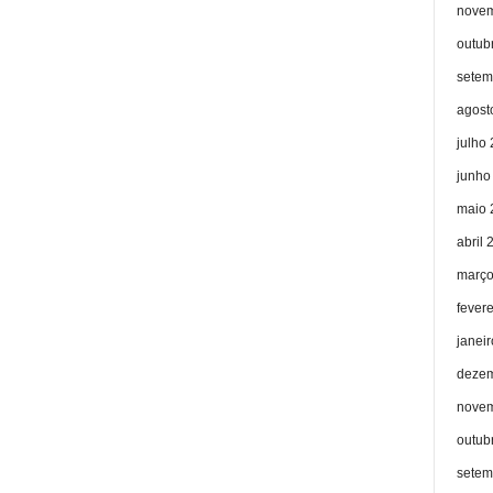
novem
outub
setem
agost
julho
junho
maio 
abril 
março
fever
janei
dezem
novem
outub
setem