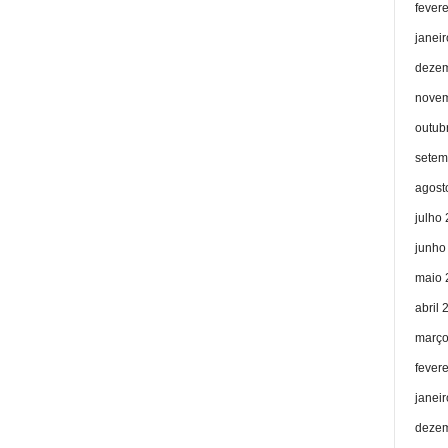
fever
janei
dezem
novem
outub
setem
agost
julho
junho
maio 
abril 
março
fever
janei
dezem