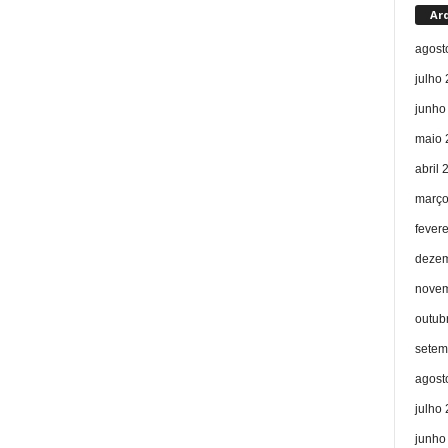
Ar
agost
julho
junho
maio 
abril 
março
fever
dezem
novem
outub
setem
agost
julho
junho